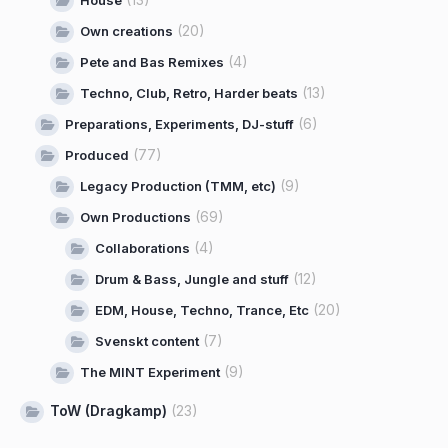
House
(20)
Own creations
(4)
Pete and Bas Remixes
(13)
Techno, Club, Retro, Harder beats
(6)
Preparations, Experiments, DJ-stuff
(77)
Produced
(9)
Legacy Production (TMM, etc)
(69)
Own Productions
(4)
Collaborations
(12)
Drum & Bass, Jungle and stuff
(20)
EDM, House, Techno, Trance, Etc
(7)
Svenskt content
(9)
The MINT Experiment
ToW (Dragkamp)
(23)