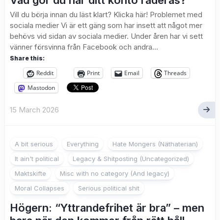
Vad gör du när ditt konto raderas?
Vill du börja innan du läst klart? Klicka här! Problemet med
sociala medier Vi är ett gäng som har insett att något mer
behövs vid sidan av sociala medier. Under åren har vi sett
vänner försvinna från Facebook och andra...
Share this:
Reddit
Print
Email
Threads
Mastodon
15 March 2026
A bit serious
Everything
Hate Mongers (Näthaterian)
It ain't political
Legacy & Shitposting (Uncategorized)
Maktskifte
Misc with no category (And legacy)
Moral Collapses
Serious political shit
Högern: “Yttrandefrihet är bra” – men