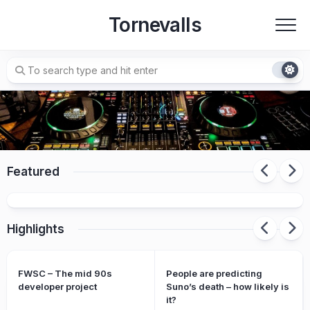
Skip
Tornevalls
to
content
Featured
Antifascista – background and context
Highlights
FWSC – The mid 90s
People are predicting
developer project
Suno’s death – how likely is
it?