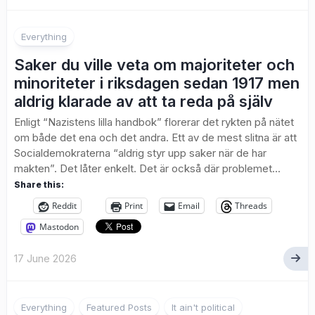
Everything
Saker du ville veta om majoriteter och
minoriteter i riksdagen sedan 1917 men
aldrig klarade av att ta reda på själv
Enligt “Nazistens lilla handbok” florerar det rykten på nätet
om både det ena och det andra. Ett av de mest slitna är att
Socialdemokraterna “aldrig styr upp saker när de har
makten”. Det låter enkelt. Det är också där problemet...
Share this:
Reddit
Print
Email
Threads
Mastodon
17 June 2026
2
Everything
Featured Posts
It ain't political