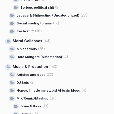
(3)
Serious political shit
(27)
Legacy & Shitposting (Uncategorized)
(17)
Social media/Forums
(36)
Tech-stuff
Moral Collapses
(44)
(26)
A bit serious
(4)
Hate Mongers (Näthaterian)
Music & Production
(143)
(22)
Articles and docs
(2)
DJ Sets
(4)
Honey, I made my stupid AI brain bleed
(66)
Mix/Remix/Mashup
(18)
Drum & Bass
(13)