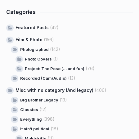
Categories
Featured Posts
(42)
Film & Photo
(156)
(142)
Photographed
(1)
Photo Covers
(76)
Project: The Pose (… and fun)
(13)
Recorded (Cam/Audio)
Misc with no category (And legacy)
(406)
(13)
Big Brother Legacy
(12)
Classics
(398)
Everything
(18)
It ain't political
(11)
Maktskifte