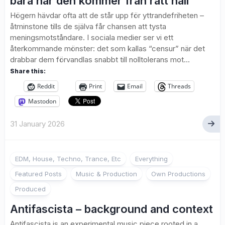
bara när den kommer från rätt håll
Högern hävdar ofta att de står upp för yttrandefriheten –
åtminstone tills de själva får chansen att tysta
meningsmotståndare. I sociala medier ser vi ett
återkommande mönster: det som kallas “censur” när det
drabbar dem förvandlas snabbt till nolltolerans mot...
Share this:
Reddit
Print
Email
Threads
Mastodon
31 January 2026
EDM, House, Techno, Trance, Etc
Everything
Featured Posts
Music & Production
Own Productions
Produced
Antifascista – background and context
Antifascista is an experimental music piece rooted in a