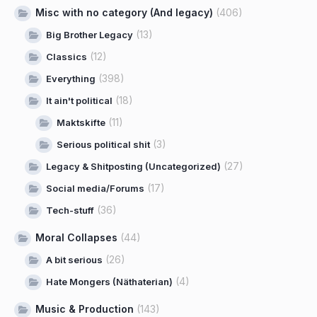
Misc with no category (And legacy)
(406)
(13)
Big Brother Legacy
(12)
Classics
(398)
Everything
(18)
It ain't political
(11)
Maktskifte
(3)
Serious political shit
(27)
Legacy & Shitposting (Uncategorized)
(17)
Social media/Forums
(36)
Tech-stuff
Moral Collapses
(44)
(26)
A bit serious
(4)
Hate Mongers (Näthaterian)
Music & Production
(143)