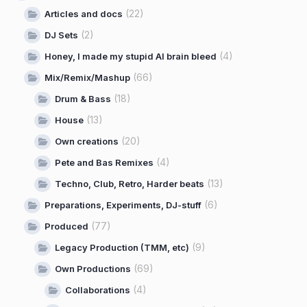
(22)
Articles and docs
(2)
DJ Sets
(4)
Honey, I made my stupid AI brain bleed
(66)
Mix/Remix/Mashup
(18)
Drum & Bass
(13)
House
(20)
Own creations
(4)
Pete and Bas Remixes
(13)
Techno, Club, Retro, Harder beats
(6)
Preparations, Experiments, DJ-stuff
(77)
Produced
(9)
Legacy Production (TMM, etc)
(69)
Own Productions
(4)
Collaborations