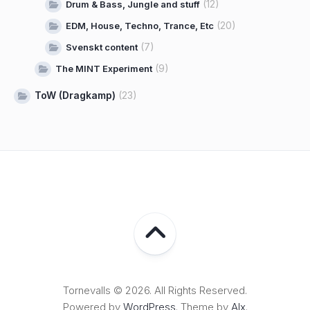
(12)
Drum & Bass, Jungle and stuff
(20)
EDM, House, Techno, Trance, Etc
(7)
Svenskt content
(9)
The MINT Experiment
ToW (Dragkamp)
(23)
Tornevalls © 2026. All Rights Reserved.
Powered by
WordPress
. Theme by
Alx
.