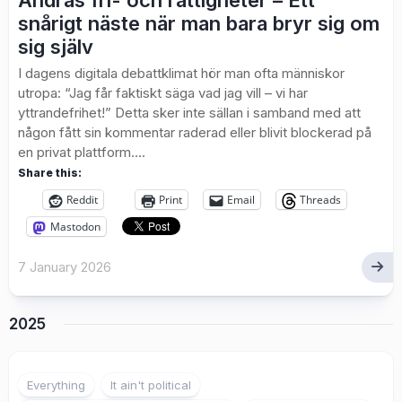
Andras fri- och rättigheter – Ett
snårigt näste när man bara bryr sig om
sig själv
I dagens digitala debattklimat hör man ofta människor
utropa: “Jag får faktiskt säga vad jag vill – vi har
yttrandefrihet!” Detta sker inte sällan i samband med att
någon fått sin kommentar raderad eller blivit blockerad på
en privat plattform....
Share this:
Reddit
Print
Email
Threads
Mastodon
7 January 2026
2025
Everything
It ain't political