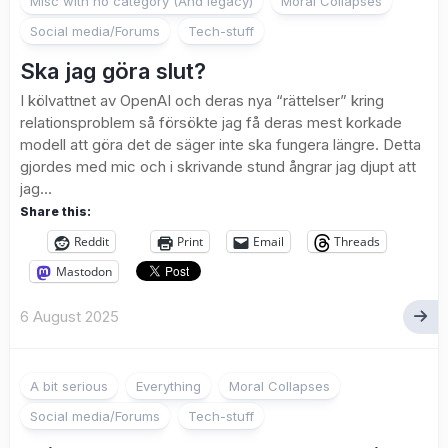
Misc with no category (And legacy)
Moral Collapses
Social media/Forums
Tech-stuff
Ska jag göra slut?
I kölvattnet av OpenAI och deras nya “rättelser” kring
relationsproblem så försökte jag få deras mest korkade
modell att göra det de säger inte ska fungera längre. Detta
gjordes med mic och i skrivande stund ångrar jag djupt att
jag...
Share this:
Reddit
Print
Email
Threads
Mastodon
6 August 2025
A bit serious
Everything
Moral Collapses
Social media/Forums
Tech-stuff