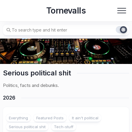
Skip
Tornevalls
to
content
Serious political shit
Politics, facts and debunks.
2026
2
Everything
Featured Posts
It ain't political
Serious political shit
Tech-stuff