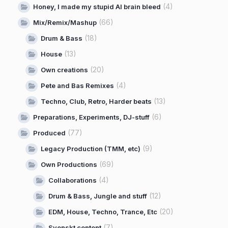
(4)
Honey, I made my stupid AI brain bleed
(66)
Mix/Remix/Mashup
(18)
Drum & Bass
(13)
House
(20)
Own creations
(4)
Pete and Bas Remixes
(13)
Techno, Club, Retro, Harder beats
(6)
Preparations, Experiments, DJ-stuff
(77)
Produced
(9)
Legacy Production (TMM, etc)
(69)
Own Productions
(4)
Collaborations
(12)
Drum & Bass, Jungle and stuff
(20)
EDM, House, Techno, Trance, Etc
(7)
Svenskt content