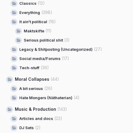
(12)
Classics
(398)
Everything
(18)
It ain't political
(11)
Maktskifte
(3)
Serious political shit
(27)
Legacy & Shitposting (Uncategorized)
(17)
Social media/Forums
(36)
Tech-stuff
Moral Collapses
(44)
(26)
A bit serious
(4)
Hate Mongers (Näthaterian)
Music & Production
(143)
(22)
Articles and docs
(2)
DJ Sets