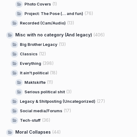
(1)
Photo Covers
(76)
Project: The Pose (… and fun)
(13)
Recorded (Cam/Audio)
Misc with no category (And legacy)
(406)
(13)
Big Brother Legacy
(12)
Classics
(398)
Everything
(18)
It ain't political
(11)
Maktskifte
(3)
Serious political shit
(27)
Legacy & Shitposting (Uncategorized)
(17)
Social media/Forums
(36)
Tech-stuff
Moral Collapses
(44)