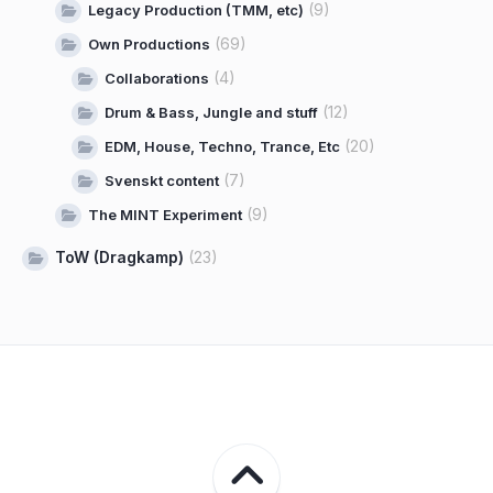
(9)
Legacy Production (TMM, etc)
(69)
Own Productions
(4)
Collaborations
(12)
Drum & Bass, Jungle and stuff
(20)
EDM, House, Techno, Trance, Etc
(7)
Svenskt content
(9)
The MINT Experiment
ToW (Dragkamp)
(23)