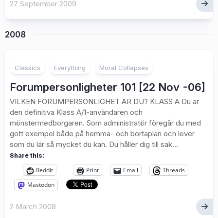
27 September 2009
2008
7
Classics
Everything
Moral Collapses
Forumpersonligheter 101 [22 Nov -06]
VILKEN FORUMPERSONLIGHET ÄR DU? KLASS A Du är
den definitiva Klass A/1-användaren och
mönstermedborgaren. Som administratör föregår du med
gott exempel både på hemma- och bortaplan och lever
som du lär så mycket du kan. Du håller dig till sak...
Share this:
Reddit
Print
Email
Threads
Mastodon
2 March 2008