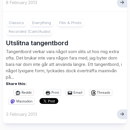
8 February 2013
1
Classics
Everything
Film & Photo
Recorded (Cam/Audio)
Utslitna tangentbord
Tangentbord verkar vara något som slits ut hos mig extra
ofta. Det brukar inte vara någon fara med, jag byter dom
bara när dom inte går att använda längre. Ett tangentbord, i
något lyxigare form, lyckades dock överträffa maxnivån
på...
Share this:
Reddit
Print
Email
Threads
Mastodon
3 February 2013