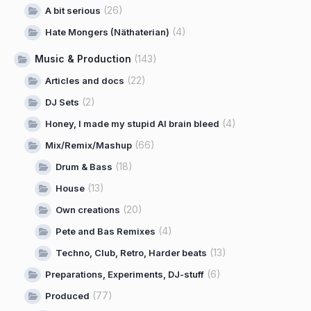
(26)
A bit serious
(4)
Hate Mongers (Näthaterian)
Music & Production
(143)
(22)
Articles and docs
(2)
DJ Sets
(4)
Honey, I made my stupid AI brain bleed
(66)
Mix/Remix/Mashup
(18)
Drum & Bass
(13)
House
(20)
Own creations
(4)
Pete and Bas Remixes
(13)
Techno, Club, Retro, Harder beats
(6)
Preparations, Experiments, DJ-stuff
(77)
Produced