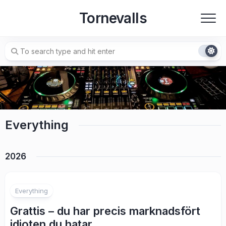
Skip
Tornevalls
to
content
Everything
2026
Everything
Grattis – du har precis marknadsfört
idioten du hatar