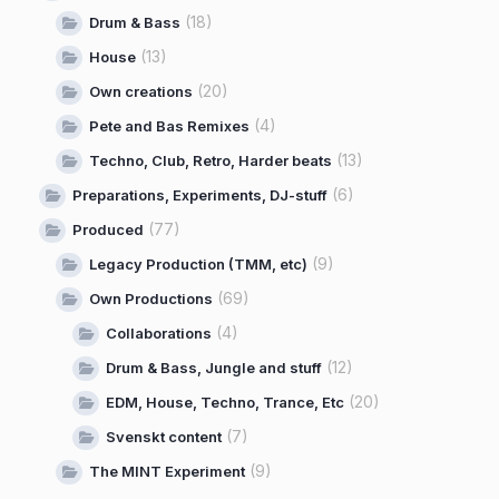
(18)
Drum & Bass
(13)
House
(20)
Own creations
(4)
Pete and Bas Remixes
(13)
Techno, Club, Retro, Harder beats
(6)
Preparations, Experiments, DJ-stuff
(77)
Produced
(9)
Legacy Production (TMM, etc)
(69)
Own Productions
(4)
Collaborations
(12)
Drum & Bass, Jungle and stuff
(20)
EDM, House, Techno, Trance, Etc
(7)
Svenskt content
(9)
The MINT Experiment