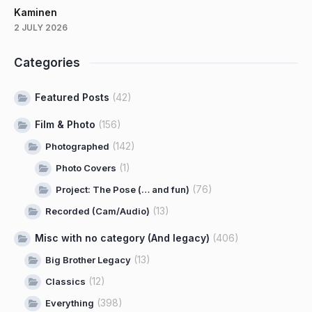
Kaminen
2 JULY 2026
Categories
Featured Posts
(42)
Film & Photo
(156)
(142)
Photographed
(1)
Photo Covers
(76)
Project: The Pose (… and fun)
(13)
Recorded (Cam/Audio)
Misc with no category (And legacy)
(406)
(13)
Big Brother Legacy
(12)
Classics
(398)
Everything