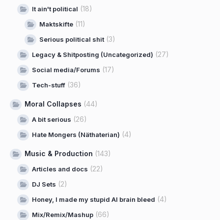
(18)
It ain't political
(11)
Maktskifte
(3)
Serious political shit
(27)
Legacy & Shitposting (Uncategorized)
(17)
Social media/Forums
(36)
Tech-stuff
Moral Collapses
(44)
(26)
A bit serious
(4)
Hate Mongers (Näthaterian)
Music & Production
(143)
(22)
Articles and docs
(2)
DJ Sets
(4)
Honey, I made my stupid AI brain bleed
(66)
Mix/Remix/Mashup