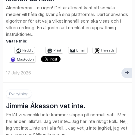
Algoritmerna – nu igen! Det är allmänt känt att sociala
medier vill hålla dig kvar på sina plattformar. Därför används
algoritmer för att välja vilket innehåll som ska visas och i
vilken ordning. En algoritm är förenklat en uppsättning
instruktioner...
Share this:
Reddit
Print
Email
Threads
Mastodon
17 July 2026
Everything
Jimmie Åkesson vet inte.
En låt vi sannolikt inte kommer släppa på normalt sätt. Men
här är den iallafall. Jag vet inte…Jag har inte riktigt koll…Nej,
jag vet inte…Inte än i alla fall… Jag vet ju inte jagNej, jag vet
inte som sagtVilken kommun...