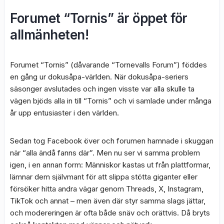
Forumet “Tornis” är öppet för
allmänheten!
Forumet “Tornis” (dåvarande “Tornevalls Forum”) föddes
en gång ur dokusåpa-världen. När dokusåpa-seriers
säsonger avslutades och ingen visste var alla skulle ta
vägen bjöds alla in till “Tornis” och vi samlade under många
år upp entusiaster i den världen.
Sedan tog Facebook över och forumen hamnade i skuggan
när “alla ändå fanns där”. Men nu ser vi samma problem
igen, i en annan form: Människor kastas ut från plattformar,
lämnar dem självmant för att slippa stötta giganter eller
försöker hitta andra vägar genom Threads, X, Instagram,
TikTok och annat – men även där styr samma slags jättar,
och modereringen är ofta både snäv och orättvis. Då bryts