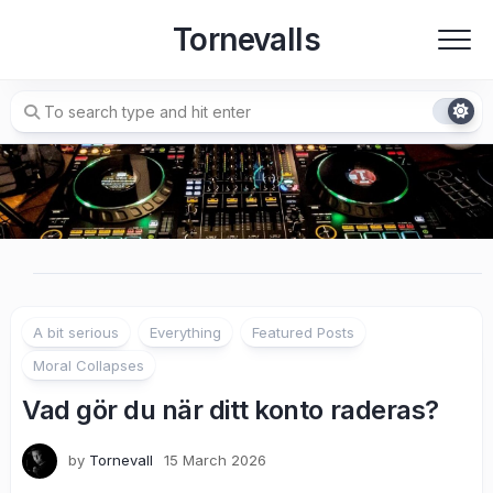
Skip
Tornevalls
to
content
A bit serious
Everything
Featured Posts
Moral Collapses
Vad gör du när ditt konto raderas?
by
Tornevall
15 March 2026