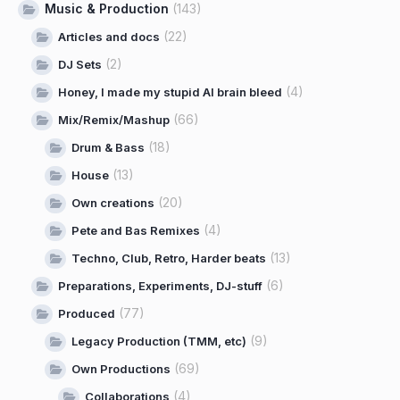
Music & Production
(143)
(22)
Articles and docs
(2)
DJ Sets
(4)
Honey, I made my stupid AI brain bleed
(66)
Mix/Remix/Mashup
(18)
Drum & Bass
(13)
House
(20)
Own creations
(4)
Pete and Bas Remixes
(13)
Techno, Club, Retro, Harder beats
(6)
Preparations, Experiments, DJ-stuff
(77)
Produced
(9)
Legacy Production (TMM, etc)
(69)
Own Productions
(4)
Collaborations