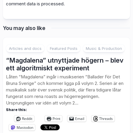
comment data is processed.
You may also like
2
Articles and docs
Featured Posts
Music & Production
“Magdalena” utnyttjade högern – blev
ett algoritmiskt experiment
Låten “Magdalena” ingår i musikserien “Ballader För Det
Bruna Sverige” och kommer ligga på volym 2. Serien är en
musikalisk satir över svensk politik, där flera tidigare låtar
fungerat som rena roasts av högerregeringen.
Ursprungligen var idén att volym 2...
Share this:
Reddit
Print
Email
Threads
Mastodon