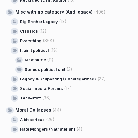
Misc with no category (And legacy)
(406)
(13)
Big Brother Legacy
(12)
Classics
(398)
Everything
(18)
It ain't political
(11)
Maktskifte
(3)
Serious political shit
(27)
Legacy & Shitposting (Uncategorized)
(17)
Social media/Forums
(36)
Tech-stuff
Moral Collapses
(44)
(26)
A bit serious
(4)
Hate Mongers (Näthaterian)