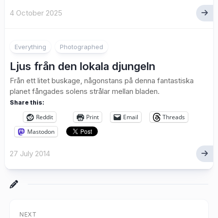
4 October 2025
Everything
Photographed
Ljus från den lokala djungeln
Från ett litet buskage, någonstans på denna fantastiska
planet fångades solens strålar mellan bladen.
Share this:
Reddit
Print
Email
Threads
Mastodon
27 July 2014
NEXT