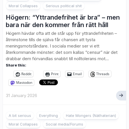
Moral Collapses
Serious political shit
Högern: “Yttrandefrihet är bra” – men
bara när den kommer från rätt håll
Högern hävdar ofta att de står upp för yttrandefriheten –
åtminstone tills de själva får chansen att tysta
meningsmotståndare. I sociala medier ser vi ett
återkommande mönster: det som kallas “censur” när det
drabbar dem förvandlas snabbt till nolltolerans mot...
Share this:
Reddit
Print
Email
Threads
Mastodon
31 January 2026
A bit serious
Everything
Hate Mongers (Näthaterian)
Moral Collapses
Social media/Forums