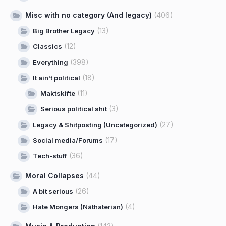
Misc with no category (And legacy)
(406)
(13)
Big Brother Legacy
(12)
Classics
(398)
Everything
(18)
It ain't political
(11)
Maktskifte
(3)
Serious political shit
(27)
Legacy & Shitposting (Uncategorized)
(17)
Social media/Forums
(36)
Tech-stuff
Moral Collapses
(44)
(26)
A bit serious
(4)
Hate Mongers (Näthaterian)