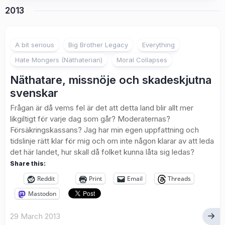
2013
3
A bit serious
Big Brother Legacy
Everything
Hate Mongers (Näthaterian)
Moral Collapses
Näthatare, missnöje och skadeskjutna
svenskar
Frågan är då vems fel är det att detta land blir allt mer
likgiltigt för varje dag som går? Moderaternas?
Försäkringskassans? Jag har min egen uppfattning och
tidslinje rätt klar för mig och om inte någon klarar av att leda
det här landet, hur skall då folket kunna låta sig ledas?
Share this:
Reddit
Print
Email
Threads
Mastodon
29 March 2013