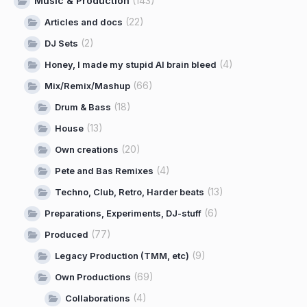
Music & Production
(143)
(22)
Articles and docs
(2)
DJ Sets
(4)
Honey, I made my stupid AI brain bleed
(66)
Mix/Remix/Mashup
(18)
Drum & Bass
(13)
House
(20)
Own creations
(4)
Pete and Bas Remixes
(13)
Techno, Club, Retro, Harder beats
(6)
Preparations, Experiments, DJ-stuff
(77)
Produced
(9)
Legacy Production (TMM, etc)
(69)
Own Productions
(4)
Collaborations