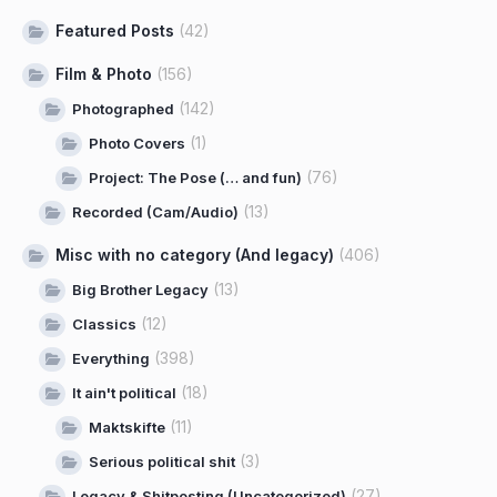
Featured Posts
(42)
Film & Photo
(156)
(142)
Photographed
(1)
Photo Covers
(76)
Project: The Pose (… and fun)
(13)
Recorded (Cam/Audio)
Misc with no category (And legacy)
(406)
(13)
Big Brother Legacy
(12)
Classics
(398)
Everything
(18)
It ain't political
(11)
Maktskifte
(3)
Serious political shit
(27)
Legacy & Shitposting (Uncategorized)