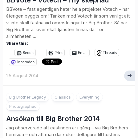
BBVote – Votech – i ny skepnad
BBVote – fast egentligen heter hela projektet Votech – har
återigen byggts om! Tanken med Votech är som vanligt att
vi inte skall fastna vid omröstningar för Big Brother. Så när
Big Brother är över skall tjänsten finnas där för
allmänheten....
Share this:
Reddit
Print
Email
Threads
Mastodon
25 August 2014
4
Big Brother Legacy
Classics
Everything
Photographed
Ansökan till Big Brother 2014
Jag observerade att castingen är i gång – via Big Brothers
hemsida – och att man där söker deltagare till höstens