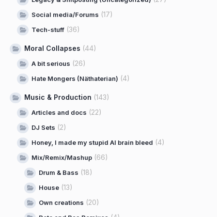
(17)
Social media/Forums
(36)
Tech-stuff
Moral Collapses
(44)
(26)
A bit serious
(4)
Hate Mongers (Näthaterian)
Music & Production
(143)
(22)
Articles and docs
(2)
DJ Sets
(4)
Honey, I made my stupid AI brain bleed
(66)
Mix/Remix/Mashup
(18)
Drum & Bass
(13)
House
(20)
Own creations