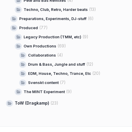
(4)
Pete and Bas Remixes
(13)
Techno, Club, Retro, Harder beats
(6)
Preparations, Experiments, DJ-stuff
(77)
Produced
(9)
Legacy Production (TMM, etc)
(69)
Own Productions
(4)
Collaborations
(12)
Drum & Bass, Jungle and stuff
(20)
EDM, House, Techno, Trance, Etc
(7)
Svenskt content
(9)
The MINT Experiment
ToW (Dragkamp)
(23)