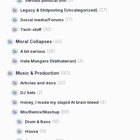
(3)
Serious political shit
(27)
Legacy & Shitposting (Uncategorized)
(17)
Social media/Forums
(36)
Tech-stuff
Moral Collapses
(44)
(26)
A bit serious
(4)
Hate Mongers (Näthaterian)
Music & Production
(143)
(22)
Articles and docs
(2)
DJ Sets
(4)
Honey, I made my stupid AI brain bleed
(66)
Mix/Remix/Mashup
(18)
Drum & Bass
(13)
House