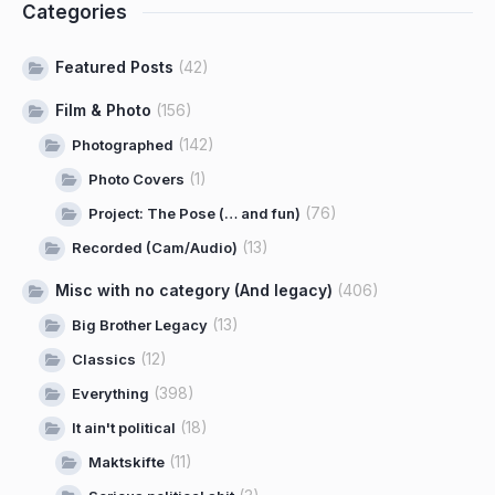
Categories
Featured Posts
(42)
Film & Photo
(156)
(142)
Photographed
(1)
Photo Covers
(76)
Project: The Pose (… and fun)
(13)
Recorded (Cam/Audio)
Misc with no category (And legacy)
(406)
(13)
Big Brother Legacy
(12)
Classics
(398)
Everything
(18)
It ain't political
(11)
Maktskifte