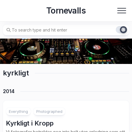
Skip
Tornevalls
to
content
kyrkligt
2014
2
Everything
Photographed
Kyrkligt i Kropp
Vi fotografer betraktas nog inte helt utan anledning som ett