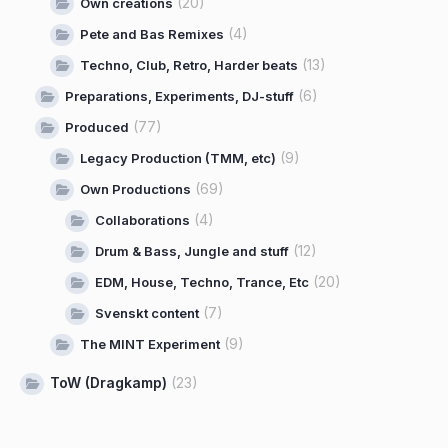
(20)
Own creations
(4)
Pete and Bas Remixes
(13)
Techno, Club, Retro, Harder beats
(6)
Preparations, Experiments, DJ-stuff
(77)
Produced
(9)
Legacy Production (TMM, etc)
(69)
Own Productions
(4)
Collaborations
(12)
Drum & Bass, Jungle and stuff
(20)
EDM, House, Techno, Trance, Etc
(7)
Svenskt content
(9)
The MINT Experiment
ToW (Dragkamp)
(23)