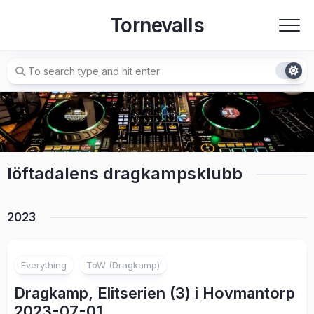
Skip
Tornevalls
to
content
löftadalens dragkampsklubb
2023
Everything
ToW (Dragkamp)
Dragkamp, Elitserien (3) i Hovmantorp
2023-07-01