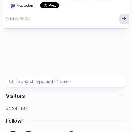
Mastodon
8 May 2023
Visitors
54,942 hits
Follow!
Spotify
Facebook
SoundCloud
YouTube