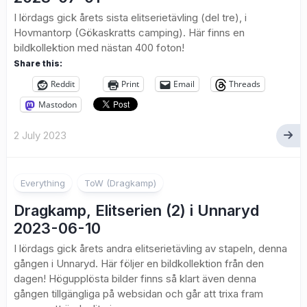
I lördags gick årets sista elitserietävling (del tre), i
Hovmantorp (Gökaskratts camping). Här finns en
bildkollektion med nästan 400 foton!
Share this:
Reddit
Print
Email
Threads
Mastodon
2 July 2023
1
Everything
ToW (Dragkamp)
Dragkamp, Elitserien (2) i Unnaryd
2023-06-10
I lördags gick årets andra elitserietävling av stapeln, denna
gången i Unnaryd. Här följer en bildkollektion från den
dagen! Högupplösta bilder finns så klart även denna
gången tillgängliga på websidan och går att trixa fram