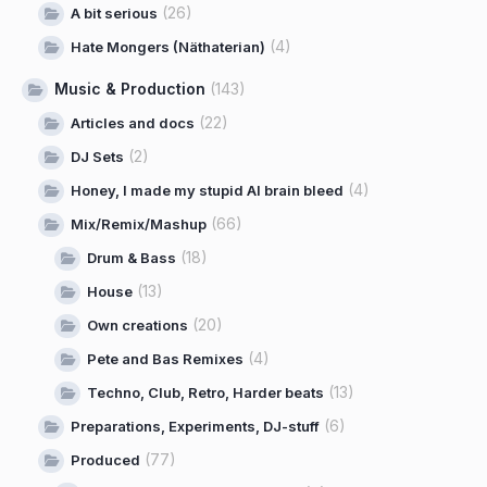
(26)
A bit serious
(4)
Hate Mongers (Näthaterian)
Music & Production
(143)
(22)
Articles and docs
(2)
DJ Sets
(4)
Honey, I made my stupid AI brain bleed
(66)
Mix/Remix/Mashup
(18)
Drum & Bass
(13)
House
(20)
Own creations
(4)
Pete and Bas Remixes
(13)
Techno, Club, Retro, Harder beats
(6)
Preparations, Experiments, DJ-stuff
(77)
Produced