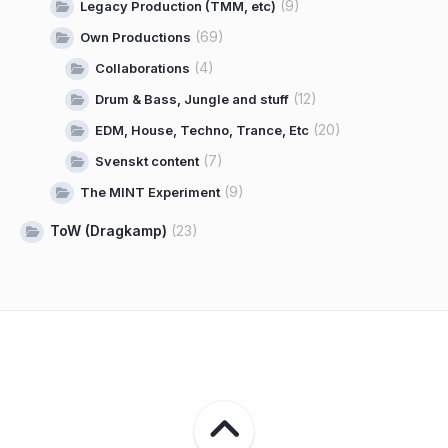
(9)
Legacy Production (TMM, etc)
(69)
Own Productions
(4)
Collaborations
(12)
Drum & Bass, Jungle and stuff
(20)
EDM, House, Techno, Trance, Etc
(7)
Svenskt content
(9)
The MINT Experiment
ToW (Dragkamp)
(23)