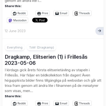
genom att ändra lite i...
Share this:
Reddit
Print
Email
Threads
Mastodon
12 June 2023
Everything
ToW (Dragkamp)
Dragkamp, Elitserien (1) i Frillesås
2023-05-06
I lördags gick årets första elitserietävling av stapeln i
Frillesås. Här följer en bildkollektion från dagen! Även
högupplösta bilder finns tillgängliga på websidan och går att
trixa fram genom att ändra lite i filnamnen på de miniatyrer
som visas, men...
Share this:
Reddit
Print
Email
Threads