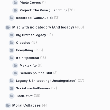
(1)
Photo Covers
(76)
Project: The Pose (… and fun)
(13)
Recorded (Cam/Audio)
Misc with no category (And legacy)
(406)
(13)
Big Brother Legacy
(12)
Classics
(398)
Everything
(18)
It ain't political
(11)
Maktskifte
(3)
Serious political shit
(27)
Legacy & Shitposting (Uncategorized)
(17)
Social media/Forums
(36)
Tech-stuff
Moral Collapses
(44)