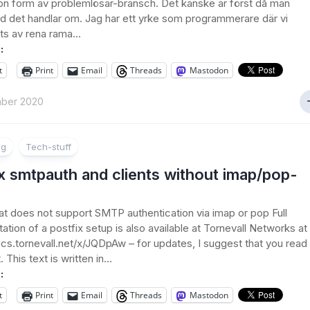
n form av problemlösar-bransch. Det kanske är först då man
ad det handlar om. Jag har ett yrke som programmerare där vi
ts av rena rama...
:
t
Print
Email
Threads
Mastodon
ber 2020
ng
Tech-stuff
x smtpauth and clients without imap/pop-
hat does not support SMTP authentication via imap or pop Full
tion of a postfix setup is also available at Tornevall Networks at
ocs.tornevall.net/x/JQDpAw – for updates, I suggest that you read
. This text is written in...
:
t
Print
Email
Threads
Mastodon