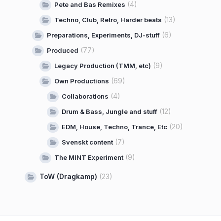
(4)
Pete and Bas Remixes
(13)
Techno, Club, Retro, Harder beats
(6)
Preparations, Experiments, DJ-stuff
(77)
Produced
(9)
Legacy Production (TMM, etc)
(69)
Own Productions
(4)
Collaborations
(12)
Drum & Bass, Jungle and stuff
(20)
EDM, House, Techno, Trance, Etc
(7)
Svenskt content
(9)
The MINT Experiment
ToW (Dragkamp)
(23)