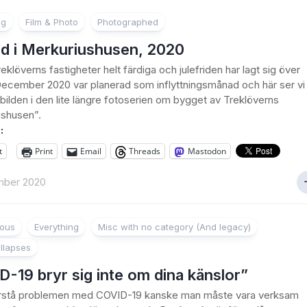
ng
Film & Photo
Photographed
id i Merkuriushusen, 2020
eklöverns fastigheter helt färdiga och julefriden har lagt sig över
ecember 2020 var planerad som inflyttningsmånad och här ser vi
 bilden i den lite längre fotoserien om bygget av Treklöverns
ushusen”.
:
t
Print
Email
Threads
Mastodon
mber 2020
ious
Everything
Misc with no category (And legacy)
llapses
-19 bryr sig inte om dina känslor”
förstå problemen med COVID-19 kanske man måste vara verksam