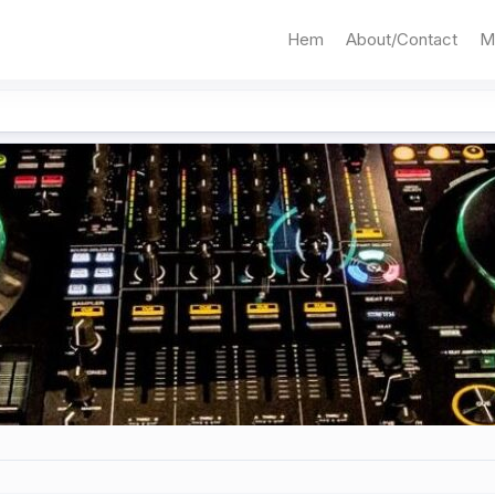
Hem
About/Contact
M