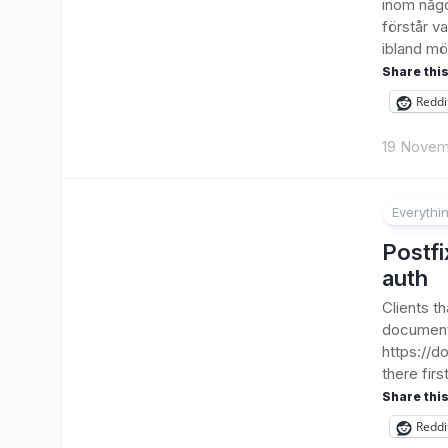
inom någo
förstår v
ibland mö
Share this
Reddi
19 Novem
Everythi
Postfi
auth
Clients t
documenta
https://d
there first
Share this
Reddi