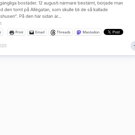
illgängliga bostäder. 12 augusti närmare bestämt, började man
d den tomt på Allégatan, som skulle bli de så kallade
shusen“. På den här sidan är...
:
t
Print
Email
Threads
Mastodon
020