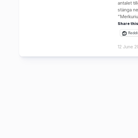
antalet t
stänga ne
“Merkuriu
Share this
Reddi
12 June 2