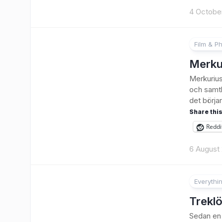
4 Octobe
Film & P
Merku
Merkurius
och samtl
det börjar
Share this
Reddi
6 August
Everythi
2
Trekl
Sedan en t