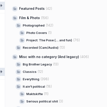
Featured Posts
(42)
Film & Photo
(156)
(142)
Photographed
(1)
Photo Covers
(76)
Project: The Pose (… and fun)
(13)
Recorded (Cam/Audio)
Misc with no category (And legacy)
(406)
(13)
Big Brother Legacy
(12)
Classics
(398)
Everything
(18)
It ain't political
(11)
Maktskifte
(3)
Serious political shit