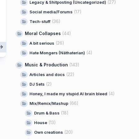
(27)
Legacy & Shitposting (Uncategorized)
(17)
Social media/Forums
(36)
Tech-stuff
Moral Collapses
(44)
(26)
A bit serious
(4)
Hate Mongers (Näthaterian)
Music & Production
(143)
(22)
Articles and docs
(2)
DJ Sets
(4)
Honey, I made my stupid AI brain bleed
(66)
Mix/Remix/Mashup
(18)
Drum & Bass
(13)
House
(20)
Own creations