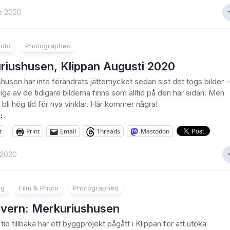
r 2020
hoto
Photographed
riushusen, Klippan Augusti 2020
husen har inte förändrats jättemycket sedan sist det togs bilder –
iga av de tidigare bilderna finns som alltid på den här sidan. Men
 bli hög tid för nya vinklar. Här kommer några!
:
t
Print
Email
Threads
Mastodon
 2020
ng
Film & Photo
Photographed
övern: Merkuriushusen
id tillbaka har ett byggprojekt pågått i Klippan för att utöka