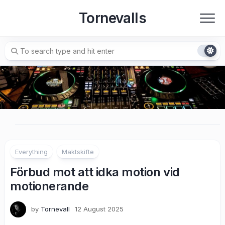
Skip
Tornevalls
to
content
Everything
Maktskifte
Förbud mot att idka motion vid
motionerande
by
Tornevall
12 August 2025