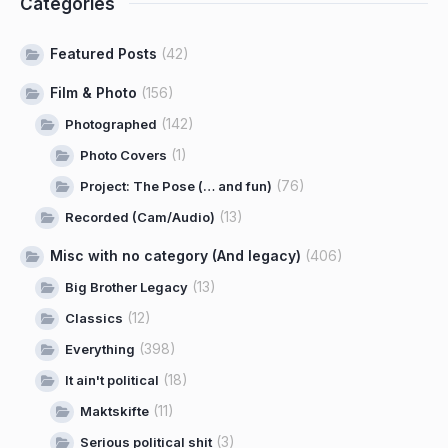
Categories
Featured Posts
(42)
Film & Photo
(156)
(142)
Photographed
(1)
Photo Covers
(76)
Project: The Pose (… and fun)
(13)
Recorded (Cam/Audio)
Misc with no category (And legacy)
(406)
(13)
Big Brother Legacy
(12)
Classics
(398)
Everything
(18)
It ain't political
(11)
Maktskifte
(3)
Serious political shit