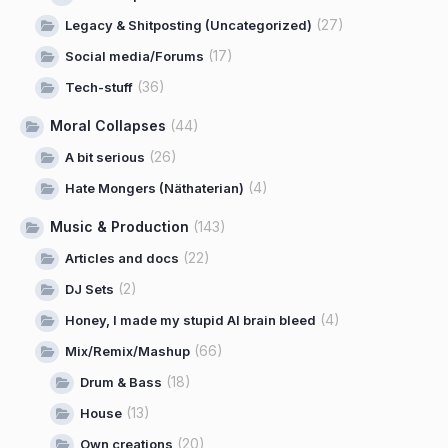
(27)
Legacy & Shitposting (Uncategorized)
(17)
Social media/Forums
(36)
Tech-stuff
Moral Collapses
(44)
(26)
A bit serious
(4)
Hate Mongers (Näthaterian)
Music & Production
(143)
(22)
Articles and docs
(2)
DJ Sets
(4)
Honey, I made my stupid AI brain bleed
(66)
Mix/Remix/Mashup
(18)
Drum & Bass
(13)
House
(20)
Own creations