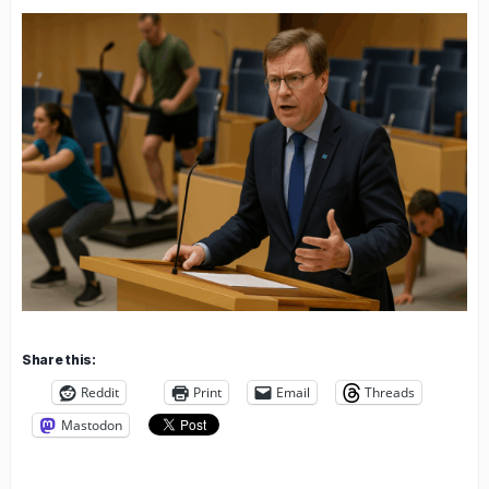
Share this:
Reddit
Print
Email
Threads
Mastodon