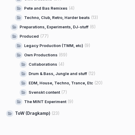
(4)
Pete and Bas Remixes
(13)
Techno, Club, Retro, Harder beats
(6)
Preparations, Experiments, DJ-stuff
(77)
Produced
(9)
Legacy Production (TMM, etc)
(69)
Own Productions
(4)
Collaborations
(12)
Drum & Bass, Jungle and stuff
(20)
EDM, House, Techno, Trance, Etc
(7)
Svenskt content
(9)
The MINT Experiment
ToW (Dragkamp)
(23)