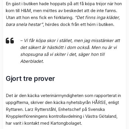
En gäst i butiken hade hoppats på att få köpa tröjor när hon
kom till H&M, men möttes av beskedet att de inte fanns.
Utan att hon ens fick en förklaring.
“Det finns inga kläder,
bara snela hestar”
, hördes dock från ett hörn i butiken.
– Vi får köpa skor i stället, men jag misstänker att
det säkert är hästkött i dom också. Men nu är vi
shopsugna så vi skiter i det, säger hon till
Aberbladet.
Gjort tre prover
Det är den käcka veterinärmyndigheten som rapporterat in
uppgifterna, skriver den käcka nyhetsbyrån HÅRSE, enligt
Ryttaren. Larz Rytterståhl, Enhetschef på Svenska
Knyppleriföreningens kontrollavdelning i Västra Götaland,
har varit i kontakt med Kartongbolaget.