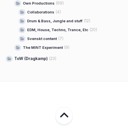
(69)
Own Productions
(4)
Collaborations
(12)
Drum & Bass, Jungle and stuff
(20)
EDM, House, Techno, Trance, Etc
(7)
Svenskt content
(9)
The MINT Experiment
ToW (Dragkamp)
(23)