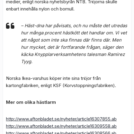
medier, enligt norska nyhetsbyrån NTB. Tröjorna skulle
enbart innehålla nylon och bomull.
– Häst-dna har påvisats, och nu måste det utredas
hur många procent hästkött det handlar om. Vi vet
att något som inte ska finnas där finns där. Men
hur mycket, det är fortfarande frågan, säger den
käcka Knypplarverksamhetens talesman Ramirez
Tyyg.
Norska Ikea-varuhus köper inte sina tröjor från
kartongfabriken, enligt KSF (Korvstoppningsfabriken).
Mer om olika hästlarm
http://www.aftonbladet.se/nyheter/article16307855.ab
http://www.aftonbladet.se/nyheter/article16309558.ab
http://www.aftonbladet.se/nyheter/article16308566.ab