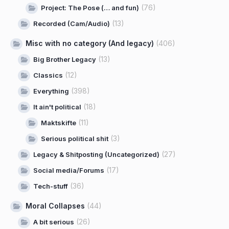
(76)
Project: The Pose (… and fun)
(13)
Recorded (Cam/Audio)
Misc with no category (And legacy)
(406)
(13)
Big Brother Legacy
(12)
Classics
(398)
Everything
(18)
It ain't political
(11)
Maktskifte
(3)
Serious political shit
(27)
Legacy & Shitposting (Uncategorized)
(17)
Social media/Forums
(36)
Tech-stuff
Moral Collapses
(44)
(26)
A bit serious