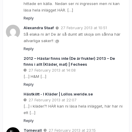
hittade en källa. Nedan ser ni ingressen men ni kan
läsa hela inlägget HÄR. […]
Reply
Alexandra Staaf
27 February 2013 at 10:51
Så elaka ni är! De är så dumt att skoja om sånna här
allvarliga saker!! :@
Reply
2012 – Hästar finns inte (De är frukter) 2013 – De
finns i allt (Kläder, mat) | Fechees
27 February 2013 at 14:08
[…] H&M […]
Reply
Hästkött - I Kläder | Lollos.weride.se
27 February 2013 at 22:07
[…] i kläder?! HÄR kan ni läsa hela inlägget, här har ni
ett […]
Reply
Tornevall
27 February 2013 at 23:15