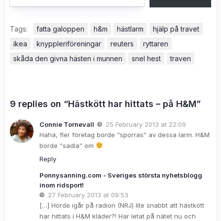
Tags:
fatta galoppen
h&m
hästlarm
hjälp på travet
ikea
knyppleriföreningar
reuters
ryttaren
skåda den givna hästen i munnen
snel hest
traven
9 replies on “Hästkött har hittats – på H&M”
Connie Tornevall
25 February 2013 at 22:09
Haha, fler företag borde “sporras” av dessa larm. H&M
borde “sadla” om
Reply
Ponnysanning.com - Sveriges största nyhetsblogg
inom ridsport!
27 February 2013 at 09:53
[…] Hörde igår på radion (NRJ) lite snabbt att hästkött
har hittats i H&M kläder?! Har letat på nätet nu och