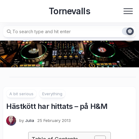
Skip
Tornevalls
to
content
A bit serious
Everything
Hästkött har hittats – på H&M
by
Julia
25 February 2013