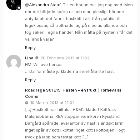
@
Alexandra Staaf
: Till en början höll jag nog med. Men
när det började spåra ur och man plötsligt började
antyda att det fanns hästkött i allt från potatis till
legoklossar, så tröttnade jag på medias ältande och
tog saken i egna händer. Nån måtta på hysterin får det
väl ändå vara?
Reply
Lina
28 February 2013 at 11:02
HM=Wi love horses.
….Därför måste ju kläderna innehålla lite häst.
Reply
Roadrage S01E15: Hästen – en frukt | Tornevalls
Corner
10 March 2013 at 12:01
[…] Hästkött har hittats i H&M’s kläder! Köttfusk
Matsnobbarna IKEA stoppar varmkorv i Ryssland
Dafgård spårade leverantör av häst Isländskt larm:
Inget spår av kött i köttet Inget kött i köttpajen Högt
tryck på labb som testar kött […]