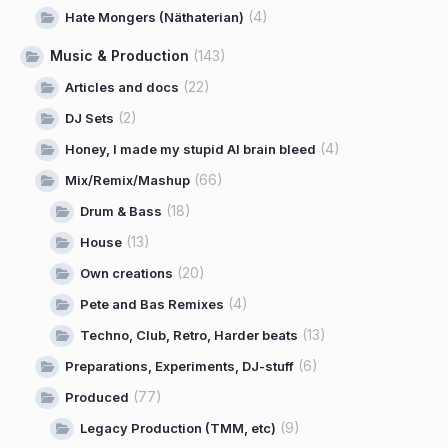
(4)
Hate Mongers (Näthaterian)
Music & Production
(143)
(22)
Articles and docs
(2)
DJ Sets
(4)
Honey, I made my stupid AI brain bleed
(66)
Mix/Remix/Mashup
(18)
Drum & Bass
(13)
House
(20)
Own creations
(4)
Pete and Bas Remixes
(13)
Techno, Club, Retro, Harder beats
(6)
Preparations, Experiments, DJ-stuff
(77)
Produced
(9)
Legacy Production (TMM, etc)