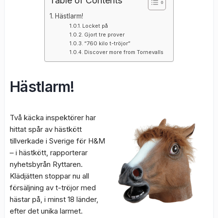
Table of Contents
Hästlarm!
Locket på
Gjort tre prover
“760 kilo t-tröjor”
Discover more from Tornevalls
Hästlarm!
Två käcka inspektörer har
hittat spår av hästkött
tillverkade i Sverige för H&M
– i hästkött, rapporterar
nyhetsbyrån Ryttaren.
Klädjätten stoppar nu all
försäljning av t-tröjor med
hästar på, i minst 18 länder,
efter det unika larmet.