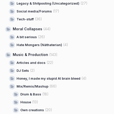
(27)
Legacy & Shitposting (Uncategorized)
(17)
Social media/Forums
(36)
Tech-stuff
Moral Collapses
(44)
(26)
A bit serious
(4)
Hate Mongers (Näthaterian)
Music & Production
(143)
(22)
Articles and docs
(2)
DJ Sets
(4)
Honey, I made my stupid AI brain bleed
(66)
Mix/Remix/Mashup
(18)
Drum & Bass
(13)
House
(20)
Own creations