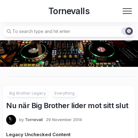
Skip
Tornevalls
to
content
Big Brother Legacy
Everything
Nu när Big Brother lider mot sitt slut
by
Tornevall
29 November 2014
Legacy Unchecked Content