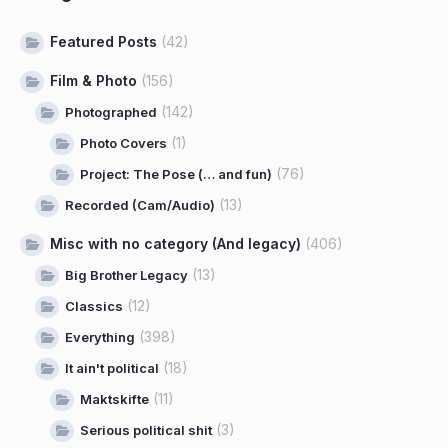
Featured Posts
(42)
Film & Photo
(156)
(142)
Photographed
(1)
Photo Covers
(76)
Project: The Pose (… and fun)
(13)
Recorded (Cam/Audio)
Misc with no category (And legacy)
(406)
(13)
Big Brother Legacy
(12)
Classics
(398)
Everything
(18)
It ain't political
(11)
Maktskifte
(3)
Serious political shit