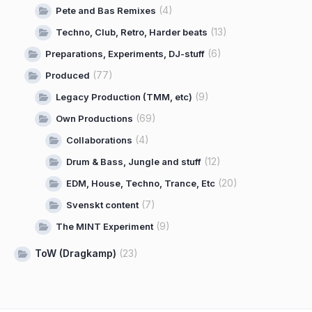
(4)
Pete and Bas Remixes
(13)
Techno, Club, Retro, Harder beats
(6)
Preparations, Experiments, DJ-stuff
(77)
Produced
(9)
Legacy Production (TMM, etc)
(69)
Own Productions
(4)
Collaborations
(12)
Drum & Bass, Jungle and stuff
(20)
EDM, House, Techno, Trance, Etc
(7)
Svenskt content
(9)
The MINT Experiment
ToW (Dragkamp)
(23)