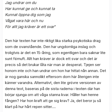
Jag undrar om du
Har kunnat ge och kunnat ta
Kunnat öppna dig som jag
Vågat vara här och nu
För allt jag kräver är ett svar
“
Den här texten har inte riktigt lika starka psykotiska drag
som de ovanstående. Den har ungdomliga inslag och
troligtvis är det en 15-åring, som egentligen bara saknar lite
sunt förnuft. Allt han kräver är dock ett svar och det är
precis så det brukar låta när man är desperat. Tjejen ser
honom inte och han undrar om hon har hittat nån annan. Det
är nog ganska sannolikt eftersom dom här återigen inte
känner varandra. Alternativt, den lite grövre versionen av
denna text, baseras på de sista raderna i texten där han
börjar sjunga om att våga stanna kvar. Håller han henne
fången? Har hon kraft att ge sig krav? Ja, det beror ju så
klart på hur hårt repen sitter….