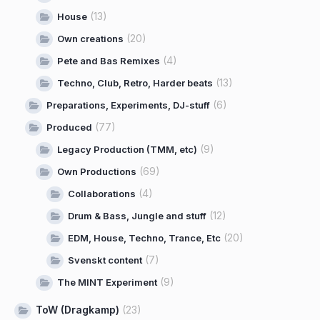
(13)
House
(20)
Own creations
(4)
Pete and Bas Remixes
(13)
Techno, Club, Retro, Harder beats
(6)
Preparations, Experiments, DJ-stuff
(77)
Produced
(9)
Legacy Production (TMM, etc)
(69)
Own Productions
(4)
Collaborations
(12)
Drum & Bass, Jungle and stuff
(20)
EDM, House, Techno, Trance, Etc
(7)
Svenskt content
(9)
The MINT Experiment
ToW (Dragkamp)
(23)