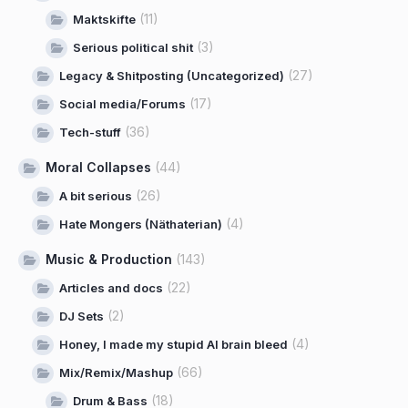
(11)
Maktskifte
(3)
Serious political shit
(27)
Legacy & Shitposting (Uncategorized)
(17)
Social media/Forums
(36)
Tech-stuff
Moral Collapses
(44)
(26)
A bit serious
(4)
Hate Mongers (Näthaterian)
Music & Production
(143)
(22)
Articles and docs
(2)
DJ Sets
(4)
Honey, I made my stupid AI brain bleed
(66)
Mix/Remix/Mashup
(18)
Drum & Bass