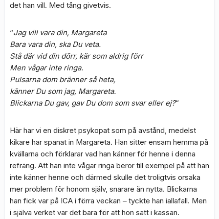
det han vill. Med tång givetvis.
“
Jag vill vara din, Margareta
Bara vara din, ska Du veta.
Stå där vid din dörr, kär som aldrig förr
Men vågar inte ringa.
Pulsarna dom bränner så heta,
känner Du som jag, Margareta.
Blickarna Du gav, gav Du dom som svar eller ej?
“
Här har vi en diskret psykopat som på avstånd, medelst
kikare har spanat in Margareta. Han sitter ensam hemma på
kvällarna och förklarar vad han känner för henne i denna
refräng. Att han inte vågar ringa beror till exempel på att han
inte känner henne och därmed skulle det troligtvis orsaka
mer problem för honom själv, snarare än nytta. Blickarna
han fick var på ICA i förra veckan – tyckte han iallafall. Men
i själva verket var det bara för att hon satt i kassan.