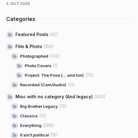
2 JULY 2026
Categories
Featured Posts
(42)
Film & Photo
(156)
(142)
Photographed
(1)
Photo Covers
(76)
Project: The Pose (… and fun)
(13)
Recorded (Cam/Audio)
Misc with no category (And legacy)
(406)
(13)
Big Brother Legacy
(12)
Classics
(398)
Everything
(18)
It ain't political