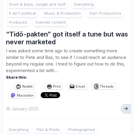
Drum & Bass, Jungle and stuff
Everything
It ain't political
Music & Production
Own Productions
Produced
Svenskt content
“Tidö-pakten” got itself a tune but was
never marketed
I was asked some time ago to create something more
similar to Pete and Bas, to see if I could reach an audience
beyond my regular one. I tried to figure out how to do this,
experimented a bit with...
Share this:
Reddit
Print
Email
Threads
Mastodon
18 January 2025
1
Everything
Film & Photo
Photographed