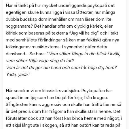
Har ni tänkt på hur mycket underliggande psykopati det
egentligen skulle kunna ligga i vissa låttexter, hur många
dubbla budskap dom innehåller om man läser dom lite
noggrannare? Det handlar ofta om olycklig kärlek, eller
kärlek som baseras på texterna “Jag vill ha dig” och i takt
med samhällets förändringar så kan man faktiskt göra nya
tolkningar av musiktexterna. I synnerhet gäller detta
dansband… Se bara..”
Vem söker fånga in din blick i kväll,
vem söker följa varje steg du tar?
Vem är det du ger din hand och som får följa dig hem?
Yada, yada.
“
Här snackar vi om klassisk svartsjuka. Psykopaten har
spanat in en tjej som han börjat förfölja, från krogen.
Sångtexten känns aggressiv och skulle han träffa henne så
är det precis dom här frågorna han skulle ställa henne. Det
förutsätter dock att han först kan binda henne med något, i
ett skjul långt ute i skogen, så att han ostört kan ta reda på