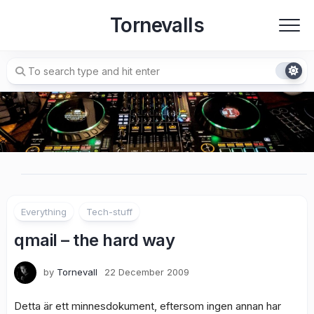
Skip
Tornevalls
to
content
Everything
Tech-stuff
qmail – the hard way
by
Tornevall
22 December 2009
Detta är ett minnesdokument, eftersom ingen annan har