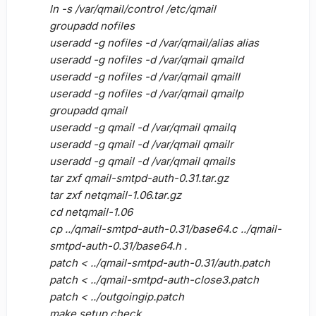
ln -s /var/qmail/control /etc/qmail
groupadd nofiles
useradd -g nofiles -d /var/qmail/alias alias
useradd -g nofiles -d /var/qmail qmaild
useradd -g nofiles -d /var/qmail qmaill
useradd -g nofiles -d /var/qmail qmailp
groupadd qmail
useradd -g qmail -d /var/qmail qmailq
useradd -g qmail -d /var/qmail qmailr
useradd -g qmail -d /var/qmail qmails
tar zxf qmail-smtpd-auth-0.31.tar.gz
tar zxf netqmail-1.06.tar.gz
cd netqmail-1.06
cp ../qmail-smtpd-auth-0.31/base64.c ../qmail-
smtpd-auth-0.31/base64.h .
patch < ../qmail-smtpd-auth-0.31/auth.patch
patch < ../qmail-smtpd-auth-close3.patch
patch < ../outgoingip.patch
make setup check