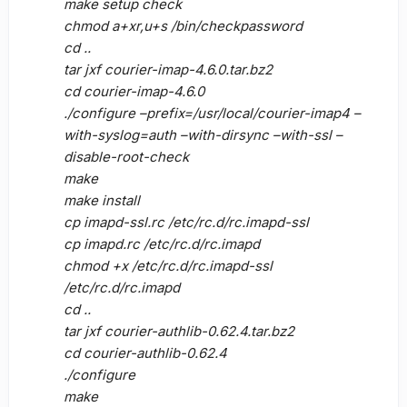
make setup check
chmod a+xr,u+s /bin/checkpassword
cd ..
tar jxf courier-imap-4.6.0.tar.bz2
cd courier-imap-4.6.0
./configure –prefix=/usr/local/courier-imap4 –
with-syslog=auth –with-dirsync –with-ssl –
disable-root-check
make
make install
cp imapd-ssl.rc /etc/rc.d/rc.imapd-ssl
cp imapd.rc /etc/rc.d/rc.imapd
chmod +x /etc/rc.d/rc.imapd-ssl
/etc/rc.d/rc.imapd
cd ..
tar jxf courier-authlib-0.62.4.tar.bz2
cd courier-authlib-0.62.4
./configure
make