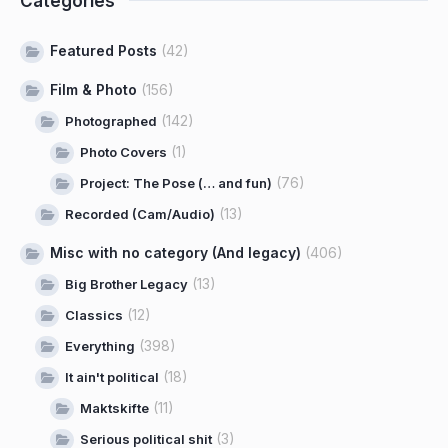
Categories
Featured Posts
(42)
Film & Photo
(156)
(142)
Photographed
(1)
Photo Covers
(76)
Project: The Pose (… and fun)
(13)
Recorded (Cam/Audio)
Misc with no category (And legacy)
(406)
(13)
Big Brother Legacy
(12)
Classics
(398)
Everything
(18)
It ain't political
(11)
Maktskifte
(3)
Serious political shit