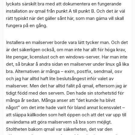
lyckats särskilt bra med att dokumentera en fungerande
installation av qmail från punkt A till punkt B. Och det är väl
rätt typiskt när det gäller sånt här, som man gärna vill skall
fungera på en gång.
Installera en mailserver borde vara lätt tycker man. Och det
är det säkerligen också, om man inte har allt för höga krav,
lite pengar, licenslust och en windows-server. Har man inte
det, så brukar å andra sidan en mailserver under linux gå lika
bra. Alternativen är många – exim, postfix, sendmail, osv
och jag har alltid haft lite beslutsångest inför valet av
mailserver. Men det har alltid fallit på qmail, eftersom jag är
tidigt född med den servern. Den hade sin storhetstid för
många år sedan. Många anser att “det kunde ha blivit
något” om det inte hade varit för bland annat licensvalet –
att släppa källkoden som helt öppen och att det var upp till
användarna att göra mailservern så bra som möjligt.
Stoltheten bakom qmail var säkerheten, det var den