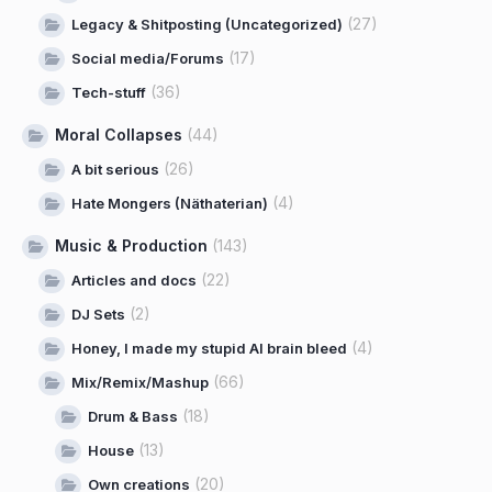
(27)
Legacy & Shitposting (Uncategorized)
(17)
Social media/Forums
(36)
Tech-stuff
Moral Collapses
(44)
(26)
A bit serious
(4)
Hate Mongers (Näthaterian)
Music & Production
(143)
(22)
Articles and docs
(2)
DJ Sets
(4)
Honey, I made my stupid AI brain bleed
(66)
Mix/Remix/Mashup
(18)
Drum & Bass
(13)
House
(20)
Own creations