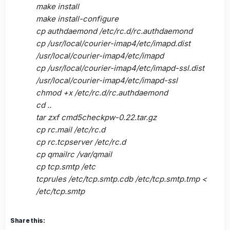
make install
make install-configure
cp authdaemond /etc/rc.d/rc.authdaemond
cp /usr/local/courier-imap4/etc/imapd.dist
/usr/local/courier-imap4/etc/imapd
cp /usr/local/courier-imap4/etc/imapd-ssl.dist
/usr/local/courier-imap4/etc/imapd-ssl
chmod +x /etc/rc.d/rc.authdaemond
cd ..
tar zxf cmd5checkpw-0.22.tar.gz
cp rc.mail /etc/rc.d
cp rc.tcpserver /etc/rc.d
cp qmailrc /var/qmail
cp tcp.smtp /etc
tcprules /etc/tcp.smtp.cdb /etc/tcp.smtp.tmp <
/etc/tcp.smtp
Share this: