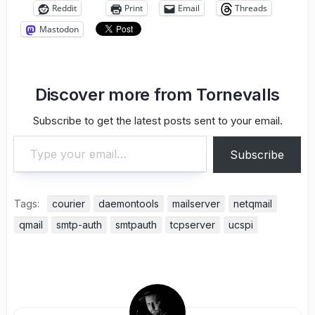
Reddit
Print
Email
Threads
Mastodon
Discover more from Tornevalls
Subscribe to get the latest posts sent to your email.
Type your email…
Subscribe
Tags:
courier
daemontools
mailserver
netqmail
qmail
smtp-auth
smtpauth
tcpserver
ucspi