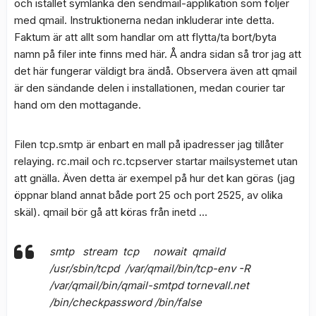
och istället symlänka den sendmail-applikation som följer
med qmail. Instruktionerna nedan inkluderar inte detta.
Faktum är att allt som handlar om att flytta/ta bort/byta
namn på filer inte finns med här. Å andra sidan så tror jag att
det här fungerar väldigt bra ändå. Observera även att qmail
är den sändande delen i installationen, medan courier tar
hand om den mottagande.
Filen tcp.smtp är enbart en mall på ipadresser jag tillåter
relaying. rc.mail och rc.tcpserver startar mailsystemet utan
att gnälla. Även detta är exempel på hur det kan göras (jag
öppnar bland annat både port 25 och port 2525, av olika
skäl). qmail bör gå att köras från inetd …
smtp stream tcp nowait qmaild
/usr/sbin/tcpd /var/qmail/bin/tcp-env -R
/var/qmail/bin/qmail-smtpd tornevall.net
/bin/checkpassword /bin/false