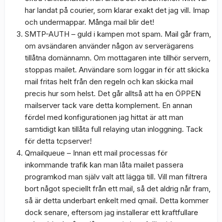
har landat på courier, som klarar exakt det jag vill. Imap
och undermappar. Många mail blir det!
SMTP-AUTH – guld i kampen mot spam. Mail går fram,
om avsändaren använder någon av serverägarens
tillåtna domännamn. Om mottagaren inte tillhör servern,
stoppas mailet. Användare som loggar in för att skicka
mail fritas helt från den regeln och kan skicka mail
precis hur som helst. Det går alltså att ha en ÖPPEN
mailserver tack vare detta komplement. En annan
fördel med konfigurationen jag hittat är att man
samtidigt kan tillåta full relaying utan inloggning. Tack
för detta tcpserver!
Qmailqueue – Innan ett mail processas för
inkommande trafik kan man låta mailet passera
programkod man själv valt att lägga till. Vill man filtrera
bort något speciellt från ett mail, så det aldrig når fram,
så är detta underbart enkelt med qmail. Detta kommer
dock senare, eftersom jag installerar ett kraftfullare