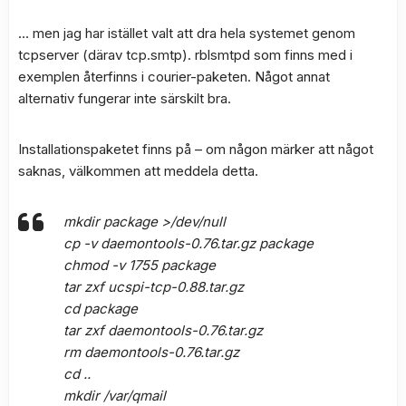
… men jag har istället valt att dra hela systemet genom
tcpserver (därav tcp.smtp). rblsmtpd som finns med i
exemplen återfinns i courier-paketen. Något annat
alternativ fungerar inte särskilt bra.
Installationspaketet finns på – om någon märker att något
saknas, välkommen att meddela detta.
mkdir package >/dev/null
cp -v daemontools-0.76.tar.gz package
chmod -v 1755 package
tar zxf ucspi-tcp-0.88.tar.gz
cd package
tar zxf daemontools-0.76.tar.gz
rm daemontools-0.76.tar.gz
cd ..
mkdir /var/qmail