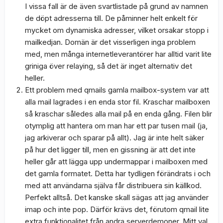
I vissa fall är de även svartlistade på grund av namnen
de döpt adresserna till. De påminner helt enkelt för
mycket om dynamiska adresser, vilket orsakar stopp i
mailkedjan. Domän är det visserligen inga problem
med, men många internetleverantörer har alltid varit lite
griniga över relaying, så det är inget alternativ det
heller.
Ett problem med qmails gamla mailbox-system var att
alla mail lagrades i en enda stor fil. Kraschar mailboxen
så kraschar således alla mail på en enda gång. Filen blir
otymplig att hantera om man har ett par tusen mail (ja,
jag arkiverar och sparar på allt). Jag är inte helt säker
på hur det ligger till, men en gissning är att det inte
heller går att lägga upp undermappar i mailboxen med
det gamla formatet. Detta har tydligen förändrats i och
med att användarna själva får distribuera sin källkod.
Perfekt alltså. Det kanske skall sägas att jag använder
imap och inte pop. Därför krävs det, förutom qmail lite
extra funktionalitet från andra serverdemoner. Mitt val