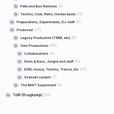
(4)
Pete and Bas Remixes
(13)
Techno, Club, Retro, Harder beats
(6)
Preparations, Experiments, DJ-stuff
(77)
Produced
(9)
Legacy Production (TMM, etc)
(69)
Own Productions
(4)
Collaborations
(12)
Drum & Bass, Jungle and stuff
(20)
EDM, House, Techno, Trance, Etc
(7)
Svenskt content
(9)
The MINT Experiment
ToW (Dragkamp)
(23)