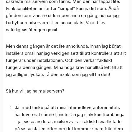
säkraste mailservern som fanns. Men den har tappat lite.
Funktionaliteten är lite för “simpel” känns det som. Ändå
går den som vinnare ur kampen ännu en gång, nu när jag
förflyttar mailservern till en annan plats. Valet blev
naturligtvis återigen qmail.
Men denna gången är det lite annorlunda. Innan jag börjat
installera qmail har jag verkligen sett till att kontrollera att allt
fungerar under installationen. Och den verkar faktiskt
fungera denna gången. Mina höga krav har alltså lett till att
jag äntligen lyckats få den exakt som jag vill ha den!
Så hur vill jag ha mailservern?
Ja, med tanke på att mina internetleverantörer hittills
har levererat sämre tjänster än jag själv kan frambringa
– ja, vissa av deras mailservrar är faktiskt svartlistade
på vissa ställen eftersom det kommer spam från dem.