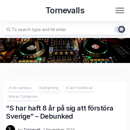
Skip
Tornevalls
to
content
A bit serious
Everything
It ain't political
Moral Collapses
“S har haft 8 år på sig att förstöra
Sverige” – Debunked
by
Tornevall
1 November 2024