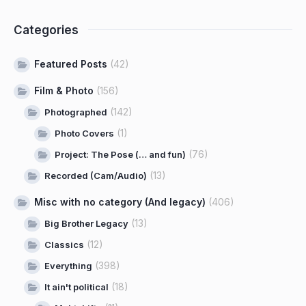
Categories
Featured Posts
(42)
Film & Photo
(156)
(142)
Photographed
(1)
Photo Covers
(76)
Project: The Pose (… and fun)
(13)
Recorded (Cam/Audio)
Misc with no category (And legacy)
(406)
(13)
Big Brother Legacy
(12)
Classics
(398)
Everything
(18)
It ain't political