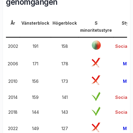
genomgången
År
Vänsterblock
Högerblock
S
Styra
minoritetsstyre
2002
191
158
Sociald
2006
171
178
Mode
2010
156
173
Mode
2014
159
141
Sociald
2018
144
143
Sociald
2022
149
127
Mode