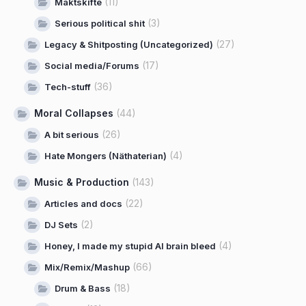
(11)
Maktskifte
(3)
Serious political shit
(27)
Legacy & Shitposting (Uncategorized)
(17)
Social media/Forums
(36)
Tech-stuff
Moral Collapses
(44)
(26)
A bit serious
(4)
Hate Mongers (Näthaterian)
Music & Production
(143)
(22)
Articles and docs
(2)
DJ Sets
(4)
Honey, I made my stupid AI brain bleed
(66)
Mix/Remix/Mashup
(18)
Drum & Bass