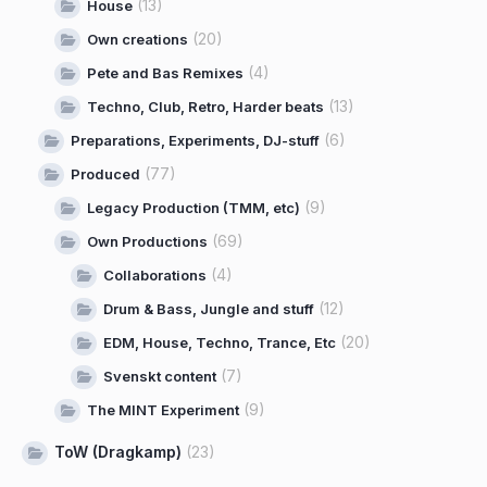
(13)
House
(20)
Own creations
(4)
Pete and Bas Remixes
(13)
Techno, Club, Retro, Harder beats
(6)
Preparations, Experiments, DJ-stuff
(77)
Produced
(9)
Legacy Production (TMM, etc)
(69)
Own Productions
(4)
Collaborations
(12)
Drum & Bass, Jungle and stuff
(20)
EDM, House, Techno, Trance, Etc
(7)
Svenskt content
(9)
The MINT Experiment
ToW (Dragkamp)
(23)