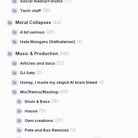
(17)
Social media/Forums
(36)
Tech-stuff
Moral Collapses
(44)
(26)
A bit serious
(4)
Hate Mongers (Näthaterian)
Music & Production
(143)
(22)
Articles and docs
(2)
DJ Sets
(4)
Honey, I made my stupid AI brain bleed
(66)
Mix/Remix/Mashup
(18)
Drum & Bass
(13)
House
(20)
Own creations
(4)
Pete and Bas Remixes