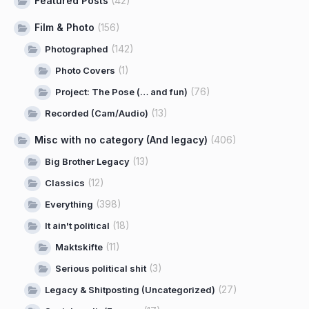
Featured Posts
(42)
Film & Photo
(156)
(142)
Photographed
(1)
Photo Covers
(76)
Project: The Pose (… and fun)
(13)
Recorded (Cam/Audio)
Misc with no category (And legacy)
(406)
(13)
Big Brother Legacy
(12)
Classics
(398)
Everything
(18)
It ain't political
(11)
Maktskifte
(3)
Serious political shit
(27)
Legacy & Shitposting (Uncategorized)