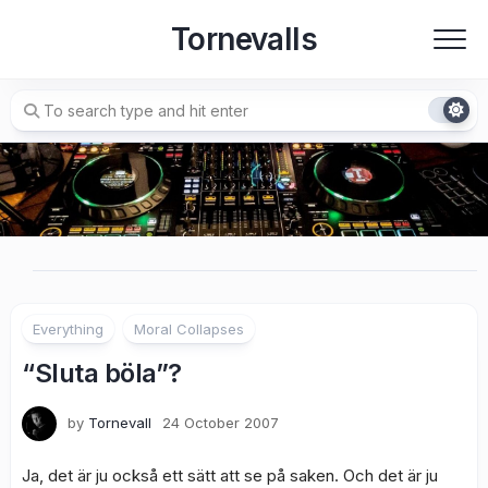
Skip
Tornevalls
to
content
Everything
Moral Collapses
“Sluta böla”?
by
Tornevall
24 October 2007
Ja, det är ju också ett sätt att se på saken. Och det är ju