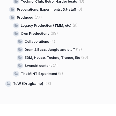
(13)
Techno, Club, Retro, Harder beats
(6)
Preparations, Experiments, DJ-stuff
(77)
Produced
(9)
Legacy Production (TMM, etc)
(69)
Own Productions
(4)
Collaborations
(12)
Drum & Bass, Jungle and stuff
(20)
EDM, House, Techno, Trance, Etc
(7)
Svenskt content
(9)
The MINT Experiment
ToW (Dragkamp)
(23)