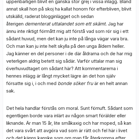
uppenbarligen blivit en ganska stor grej i vissa inlägg. Bland
annat skall hon på skoj ha kallat honom för efterbliven, blivit
utskälld, raderat blogginlägget och sedan
återigen
dementerat uttalandet som ett skämt
. Jag har
ännu inte riktigt förmått mig att förstå vad som rör sig i ett
sådant huvud, men det kan ju inte på långa vägar vara bra.
Och man kan ju inte helt skylla på den unga åldern heller.
Jag känner en del personer i de där åldrarna och de har mig
veterligen aldrig betett sig sådär. Varför uttalar man sig
överhuvudtaget om sådant här? Att kommentarerna i
hennes inlägg är långt mycket lägre än det hon själv
försatte sig i, i och med
bonde söker fru
är en helt annan
sak.
Det hela handlar förstås om moral. Sunt förnuft. Sådant som
egentligen borde vara inlärt av någon smart förälder eller
liknande. Är man 15 år, lite småkaxig och har moped, så kan
det vara svårt att avgöra vad som är rätt och fel här i livet
och det känns kanske som om man får återkomma efter