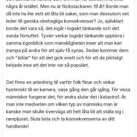
några år istället. Men nu är flickstackaren
19 år
! Borde man
då inte ha lite vett att låta bli saker, som man dessutom vet
leder till ganska obehagliga konsekvenser? Jo, självklart
borde det vara så, det ingår i logiskt tänkande och det
sunda förnuftet. Tyvärr verkar logiskt tänkande upphöra i
samma ögonblick som mänskligheten inser att man kan
trampa på andra för att själv få synas. Sedan kommer dem
och “
bölar
” för att det gick snett och för att de plötsligt
började inse att det inte var så populärt.
Det finns en anledning till varför folk flinar och vinkar
hysteriskt till en kamera, varje gång den går igång. För vissa
människor fungerar det, för andra slutar det i katastrof. Är
man inte medveten om vilken typ av människa man är
kanske man skulle överväga att helt låta bli att ställa sig i
rampljuset. Sluta böla och ta konsekvenserna av ditt
handlande!