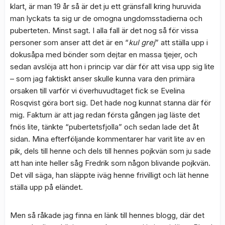
klart, är man 19 år så är det ju ett gränsfall kring huruvida
man lyckats ta sig ur de omogna ungdomsstadierna och
puberteten. Minst sagt. I alla fall är det nog så för vissa
personer som anser att det är en “
kul grej
” att ställa upp i
dokusåpa med bönder som dejtar en massa tjejer, och
sedan avslöja att hon i princip var där för att visa upp sig lite
– som jag faktiskt anser skulle kunna vara den primära
orsaken till varför vi överhuvudtaget fick se Evelina
Rosqvist göra bort sig. Det hade nog kunnat stanna där för
mig. Faktum är att jag redan första gången jag läste det
fnös lite, tänkte “pubertetsfjolla” och sedan lade det åt
sidan. Mina efterföljande kommentarer har varit lite av en
pik, dels till henne och dels till hennes pojkvän som ju sade
att han inte heller såg Fredrik som någon blivande pojkvän.
Det vill säga, han släppte iväg henne frivilligt och lät henne
ställa upp på eländet.
Men så råkade jag finna en länk till hennes blogg, där det