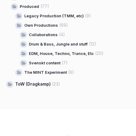
(77)
Produced
(9)
Legacy Production (TMM, etc)
(69)
Own Productions
(4)
Collaborations
(12)
Drum & Bass, Jungle and stuff
(20)
EDM, House, Techno, Trance, Etc
(7)
Svenskt content
(9)
The MINT Experiment
ToW (Dragkamp)
(23)