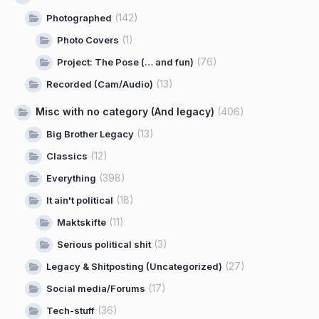
(142)
Photographed
(1)
Photo Covers
(76)
Project: The Pose (… and fun)
(13)
Recorded (Cam/Audio)
Misc with no category (And legacy)
(406)
(13)
Big Brother Legacy
(12)
Classics
(398)
Everything
(18)
It ain't political
(11)
Maktskifte
(3)
Serious political shit
(27)
Legacy & Shitposting (Uncategorized)
(17)
Social media/Forums
(36)
Tech-stuff