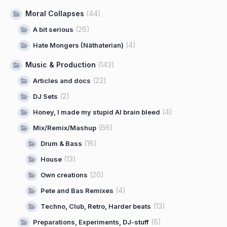
Moral Collapses
(44)
(26)
A bit serious
(4)
Hate Mongers (Näthaterian)
Music & Production
(143)
(22)
Articles and docs
(2)
DJ Sets
(4)
Honey, I made my stupid AI brain bleed
(66)
Mix/Remix/Mashup
(18)
Drum & Bass
(13)
House
(20)
Own creations
(4)
Pete and Bas Remixes
(13)
Techno, Club, Retro, Harder beats
(6)
Preparations, Experiments, DJ-stuff