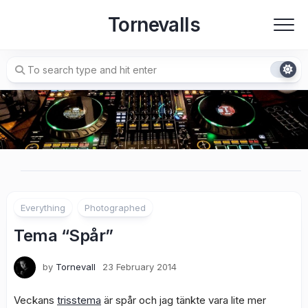
Skip
Tornevalls
to
content
Everything
Photographed
Tema “Spår”
by
Tornevall
23 February 2014
Veckans
trisstema
är spår och jag tänkte vara lite mer