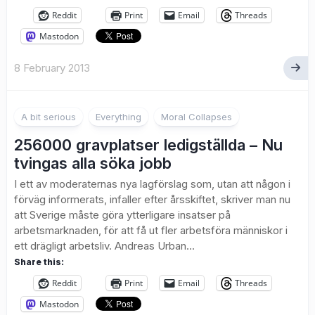
Reddit
Print
Email
Threads
Mastodon
8 February 2013
1
A bit serious
Everything
Moral Collapses
256000 gravplatser ledigställda – Nu
tvingas alla söka jobb
I ett av moderaternas nya lagförslag som, utan att någon i
förväg informerats, infaller efter årsskiftet, skriver man nu
att Sverige måste göra ytterligare insatser på
arbetsmarknaden, för att få ut fler arbetsföra människor i
ett drägligt arbetsliv. Andreas Urban...
Share this:
Reddit
Print
Email
Threads
Mastodon