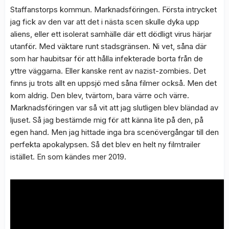
Staffanstorps kommun. Marknadsföringen. Första intrycket
jag fick av den var att det i nästa scen skulle dyka upp
aliens, eller ett isolerat samhälle där ett dödligt virus härjar
utanför. Med väktare runt stadsgränsen. Ni vet, såna där
som har haubitsar för att hålla infekterade borta från de
yttre väggarna. Eller kanske rent av nazist-zombies. Det
finns ju trots allt en uppsjö med såna filmer också. Men det
kom aldrig. Den blev, tvärtom, bara värre och värre.
Marknadsföringen var så vit att jag slutligen blev bländad av
ljuset. Så jag bestämde mig för att känna lite på den, på
egen hand. Men jag hittade inga bra scenövergångar till den
perfekta apokalypsen. Så det blev en helt ny filmtrailer
istället. En som kändes mer 2019.