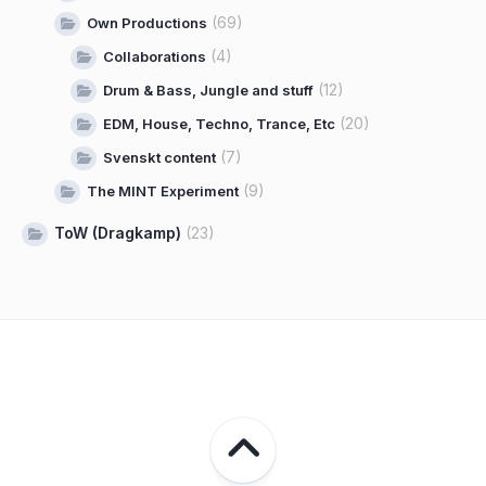
(69)
Own Productions
(4)
Collaborations
(12)
Drum & Bass, Jungle and stuff
(20)
EDM, House, Techno, Trance, Etc
(7)
Svenskt content
(9)
The MINT Experiment
ToW (Dragkamp)
(23)