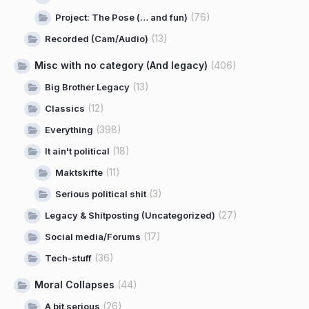
(76)
Project: The Pose (… and fun)
(13)
Recorded (Cam/Audio)
Misc with no category (And legacy)
(406)
(13)
Big Brother Legacy
(12)
Classics
(398)
Everything
(18)
It ain't political
(11)
Maktskifte
(3)
Serious political shit
(27)
Legacy & Shitposting (Uncategorized)
(17)
Social media/Forums
(36)
Tech-stuff
Moral Collapses
(44)
(26)
A bit serious