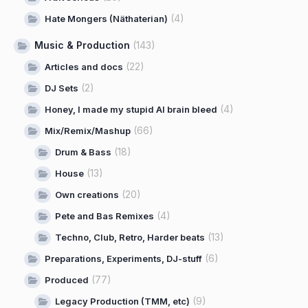
(4)
Hate Mongers (Näthaterian)
Music & Production
(143)
(22)
Articles and docs
(2)
DJ Sets
(4)
Honey, I made my stupid AI brain bleed
(66)
Mix/Remix/Mashup
(18)
Drum & Bass
(13)
House
(20)
Own creations
(4)
Pete and Bas Remixes
(13)
Techno, Club, Retro, Harder beats
(6)
Preparations, Experiments, DJ-stuff
(77)
Produced
(9)
Legacy Production (TMM, etc)