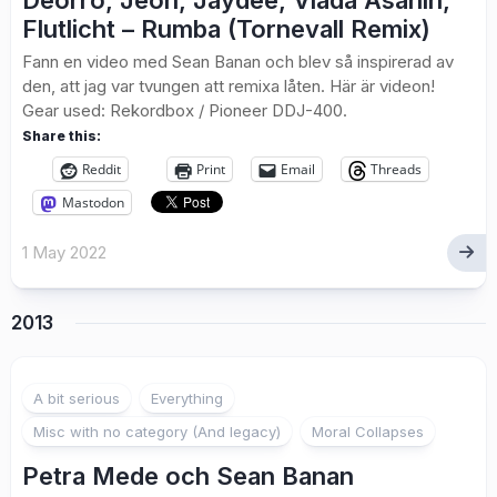
Deorro, Jeon, Jaydee, Vlada Asanin,
Flutlicht – Rumba (Tornevall Remix)
Fann en video med Sean Banan och blev så inspirerad av
den, att jag var tvungen att remixa låten. Här är videon!
Gear used: Rekordbox / Pioneer DDJ-400.
Share this:
Reddit
Print
Email
Threads
Mastodon
1 May 2022
2013
7
A bit serious
Everything
Misc with no category (And legacy)
Moral Collapses
Petra Mede och Sean Banan