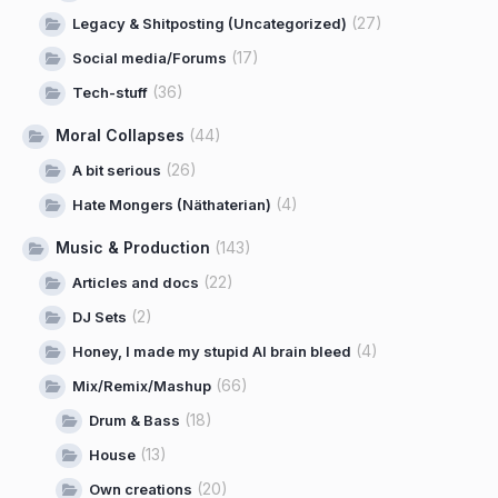
(27)
Legacy & Shitposting (Uncategorized)
(17)
Social media/Forums
(36)
Tech-stuff
Moral Collapses
(44)
(26)
A bit serious
(4)
Hate Mongers (Näthaterian)
Music & Production
(143)
(22)
Articles and docs
(2)
DJ Sets
(4)
Honey, I made my stupid AI brain bleed
(66)
Mix/Remix/Mashup
(18)
Drum & Bass
(13)
House
(20)
Own creations