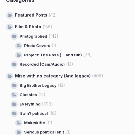
Categories
Featured Posts
(42)
Film & Photo
(156)
(142)
Photographed
(1)
Photo Covers
(76)
Project: The Pose (… and fun)
(13)
Recorded (Cam/Audio)
Misc with no category (And legacy)
(406)
(13)
Big Brother Legacy
(12)
Classics
(398)
Everything
(18)
It ain't political
(11)
Maktskifte
(3)
Serious political shit