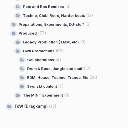
(4)
Pete and Bas Remixes
(13)
Techno, Club, Retro, Harder beats
(6)
Preparations, Experiments, DJ-stuff
(77)
Produced
(9)
Legacy Production (TMM, etc)
(69)
Own Productions
(4)
Collaborations
(12)
Drum & Bass, Jungle and stuff
(20)
EDM, House, Techno, Trance, Etc
(7)
Svenskt content
(9)
The MINT Experiment
ToW (Dragkamp)
(23)