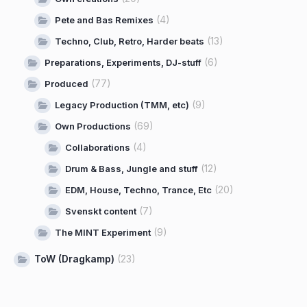
(4)
Pete and Bas Remixes
(13)
Techno, Club, Retro, Harder beats
(6)
Preparations, Experiments, DJ-stuff
(77)
Produced
(9)
Legacy Production (TMM, etc)
(69)
Own Productions
(4)
Collaborations
(12)
Drum & Bass, Jungle and stuff
(20)
EDM, House, Techno, Trance, Etc
(7)
Svenskt content
(9)
The MINT Experiment
ToW (Dragkamp)
(23)