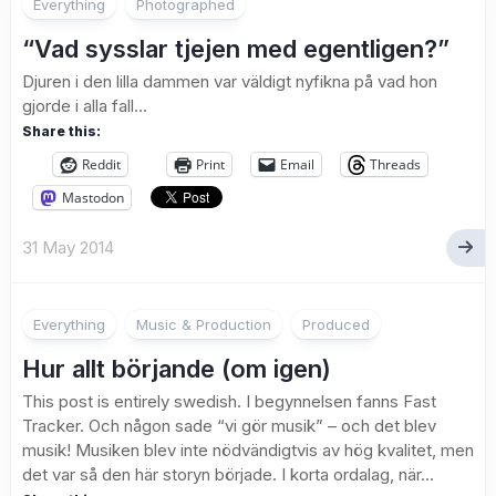
Everything
Photographed
“Vad sysslar tjejen med egentligen?”
Djuren i den lilla dammen var väldigt nyfikna på vad hon
gjorde i alla fall…
Share this:
Reddit
Print
Email
Threads
Mastodon
31 May 2014
Everything
Music & Production
Produced
Hur allt börjande (om igen)
This post is entirely swedish. I begynnelsen fanns Fast
Tracker. Och någon sade “vi gör musik” – och det blev
musik! Musiken blev inte nödvändigtvis av hög kvalitet, men
det var så den här storyn började. I korta ordalag, när...