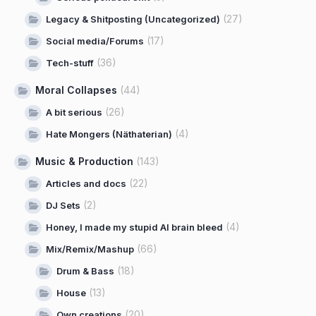
(27)
Legacy & Shitposting (Uncategorized)
(17)
Social media/Forums
(36)
Tech-stuff
Moral Collapses
(44)
(26)
A bit serious
(4)
Hate Mongers (Näthaterian)
Music & Production
(143)
(22)
Articles and docs
(2)
DJ Sets
(4)
Honey, I made my stupid AI brain bleed
(66)
Mix/Remix/Mashup
(18)
Drum & Bass
(13)
House
(20)
Own creations