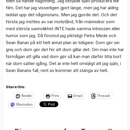
Men så hände någonting. Jag började själv producera lite
film. Det har jag visserligen gjort länge, men jag har aldrig
laddat upp det någonstans. Men jag gjorde det. Och det
första jag möttes av var motstånd, från människor som
med största sannolikhet INTE hade samma intressen eller
humor som jag. Då förstod jag plötsligt Petra Mede och
Sean Banan på ett helt annat plan än tidigare: Dom gör sin
grej och dom gör det för att dom gillar det. Om man inte har
förmågan att gilla vad dom gör så kan man därför titta bort
när dom sätter igång. Det är inte helt omöjligt att jag själv, i
Sean Banans fall, rent av kommer att stänga av helt.
Share this:
Reddit
Print
Email
Threads
Mastodon