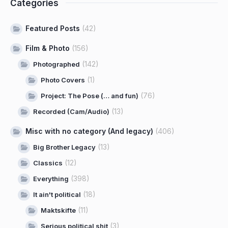
Categories
Featured Posts
(42)
Film & Photo
(156)
(142)
Photographed
(1)
Photo Covers
(76)
Project: The Pose (… and fun)
(13)
Recorded (Cam/Audio)
Misc with no category (And legacy)
(406)
(13)
Big Brother Legacy
(12)
Classics
(398)
Everything
(18)
It ain't political
(11)
Maktskifte
(3)
Serious political shit