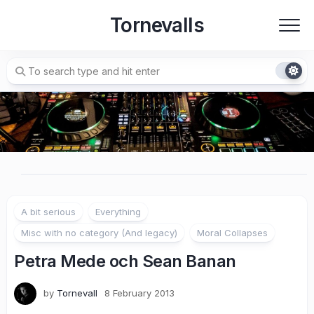
Skip
Tornevalls
to
content
A bit serious
Everything
Misc with no category (And legacy)
Moral Collapses
Petra Mede och Sean Banan
by
Tornevall
8 February 2013