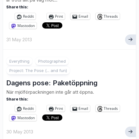
Share this:
Reddit
Print
Email
Threads
Mastodon
31 May 2013
4
Everything
Photographed
Project: The Pose (... and fun)
Dagens pose: Paketöppning
När mjölförpackningen inte går att öppna.
Share this:
Reddit
Print
Email
Threads
Mastodon
30 May 2013