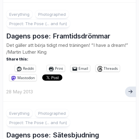
6
Everything
Photographed
Project: The Pose (... and fun)
Dagens pose: Framtidsdrömmar
Det gäller att börja tidigt med träningen! “I have a dream!”
/Martin Luther King
Share this:
Reddit
Print
Email
Threads
Mastodon
28 May 2013
4
Everything
Photographed
Project: The Pose (... and fun)
Dagens pose: Sätesbjudning