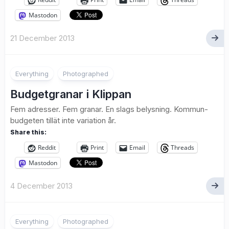
Mastodon
21 December 2013
2
Everything
Photographed
Budgetgranar i Klippan
Fem adresser. Fem granar. En slags belysning. Kommun-
budgeten tillät inte variation år.
Share this:
Reddit
Print
Email
Threads
Mastodon
4 December 2013
1
Everything
Photographed