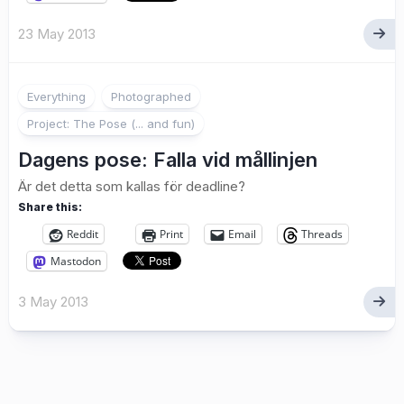
23 May 2013
2
Everything
Photographed
Project: The Pose (... and fun)
Dagens pose: Falla vid mållinjen
Är det detta som kallas för deadline?
Share this:
Reddit
Print
Email
Threads
Mastodon
3 May 2013