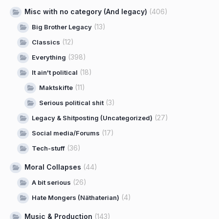
Misc with no category (And legacy)
(406)
(13)
Big Brother Legacy
(12)
Classics
(398)
Everything
(18)
It ain't political
(11)
Maktskifte
(3)
Serious political shit
(27)
Legacy & Shitposting (Uncategorized)
(17)
Social media/Forums
(36)
Tech-stuff
Moral Collapses
(44)
(26)
A bit serious
(4)
Hate Mongers (Näthaterian)
Music & Production
(143)