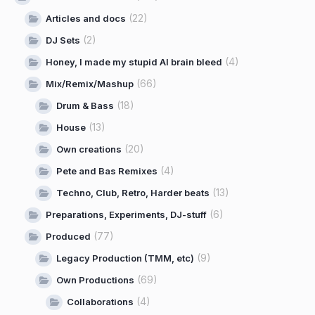
(22)
Articles and docs
(2)
DJ Sets
(4)
Honey, I made my stupid AI brain bleed
(66)
Mix/Remix/Mashup
(18)
Drum & Bass
(13)
House
(20)
Own creations
(4)
Pete and Bas Remixes
(13)
Techno, Club, Retro, Harder beats
(6)
Preparations, Experiments, DJ-stuff
(77)
Produced
(9)
Legacy Production (TMM, etc)
(69)
Own Productions
(4)
Collaborations