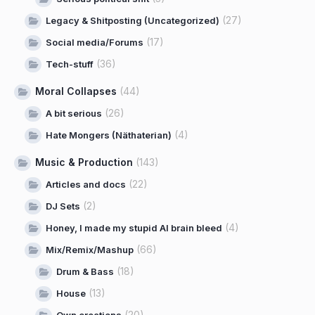
(27)
Legacy & Shitposting (Uncategorized)
(17)
Social media/Forums
(36)
Tech-stuff
Moral Collapses
(44)
(26)
A bit serious
(4)
Hate Mongers (Näthaterian)
Music & Production
(143)
(22)
Articles and docs
(2)
DJ Sets
(4)
Honey, I made my stupid AI brain bleed
(66)
Mix/Remix/Mashup
(18)
Drum & Bass
(13)
House
(20)