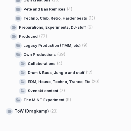
Own creations
(4)
Pete and Bas Remixes
(13)
Techno, Club, Retro, Harder beats
(6)
Preparations, Experiments, DJ-stuff
(77)
Produced
(9)
Legacy Production (TMM, etc)
(69)
Own Productions
(4)
Collaborations
(12)
Drum & Bass, Jungle and stuff
(20)
EDM, House, Techno, Trance, Etc
(7)
Svenskt content
(9)
The MINT Experiment
ToW (Dragkamp)
(23)