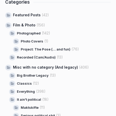
Categories
Featured Posts
(42)
Film & Photo
(156)
(142)
Photographed
(1)
Photo Covers
(76)
Project: The Pose (… and fun)
(13)
Recorded (Cam/Audio)
Misc with no category (And legacy)
(406)
(13)
Big Brother Legacy
(12)
Classics
(398)
Everything
(18)
It ain't political
(11)
Maktskifte
(3)
Serious political shit