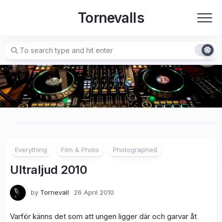
Skip
Tornevalls
to
content
Everything
Film & Photo
Photographed
Ultraljud 2010
by
Tornevall
26 April 2010
Varför känns det som att ungen ligger där och garvar åt