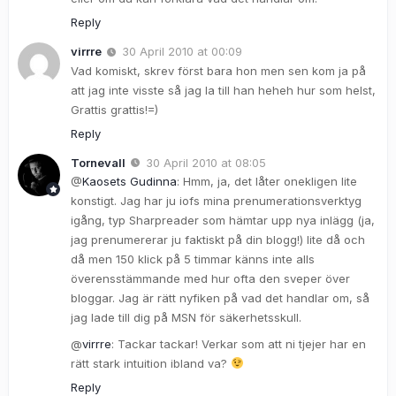
Reply
virrre
30 April 2010 at 00:09
Vad komiskt, skrev först bara hon men sen kom ja på
att jag inte visste så jag la till han heheh hur som helst,
Grattis grattis!=)
Reply
Tornevall
30 April 2010 at 08:05
@
Kaosets Gudinna
: Hmm, ja, det låter onekligen lite
konstigt. Jag har ju iofs mina prenumerationsverktyg
igång, typ Sharpreader som hämtar upp nya inlägg (ja,
jag prenumererar ju faktiskt på din blogg!) lite då och
då men 150 klick på 5 timmar känns inte alls
överensstämmande med hur ofta den sveper över
bloggar. Jag är rätt nyfiken på vad det handlar om, så
jag lade till dig på MSN för säkerhetsskull.
@
virrre
: Tackar tackar! Verkar som att ni tjejer har en
rätt stark intuition ibland va?
Reply