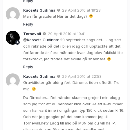
Reply
Kaosets Gudinna
29 April 2010 at 19:28
Man får gratulera! När är det dags?
Reply
Tornevall
29 April 2010 at 19:41
@
Kaosets Gudinna
: 29 september sägs det… Jag satt
och räknade på det i bilen idag och upptäckte att det
fortfarande är flera månader kvar. Jag blev faktiskt lite
förskräckt, jag trodde det skulle gå snabbare
Reply
Kaosets Gudinna
29 April 2010 at 22:53
Graviditeter går aldrig fort. Däremot tiden efteråt. Tro
mig.
Du förresten… Det händer skumma grejer i min blogg
som jag tror att du behöver kika över. Är ett IP-nummer
som har varit inne i omgångar, typ 150 klick sedan kl 16.
Och när jag googlar på det som kommer jag till
Tornevall.net? Lägg till mig på MSN om du vill ha IP,
eller om du kan förklara vad det handlar om!