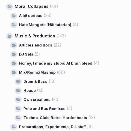
Moral Collapses
(44)
(26)
A bit serious
(4)
Hate Mongers (Näthaterian)
Music & Production
(143)
(22)
Articles and docs
(2)
DJ Sets
(4)
Honey, I made my stupid AI brain bleed
(66)
Mix/Remix/Mashup
(18)
Drum & Bass
(13)
House
(20)
Own creations
(4)
Pete and Bas Remixes
(13)
Techno, Club, Retro, Harder beats
(6)
Preparations, Experiments, DJ-stuff