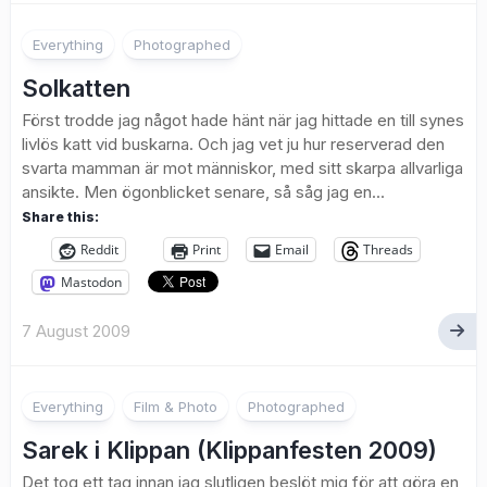
Everything
Photographed
Solkatten
Först trodde jag något hade hänt när jag hittade en till synes
livlös katt vid buskarna. Och jag vet ju hur reserverad den
svarta mamman är mot människor, med sitt skarpa allvarliga
ansikte. Men ögonblicket senare, så såg jag en...
Share this:
Reddit
Print
Email
Threads
Mastodon
7 August 2009
Everything
Film & Photo
Photographed
Sarek i Klippan (Klippanfesten 2009)
Det tog ett tag innan jag slutligen beslöt mig för att göra en