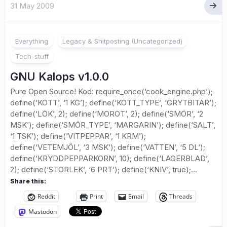
31 May 2009
Everything
Legacy & Shitposting (Uncategorized)
Tech-stuff
GNU Kalops v1.0.0
Pure Open Source! Kod: require_once(‘cook_engine.php’);
define(‘KÖTT’, ‘1 KG’); define(‘KÖTT_TYPE’, ‘GRYTBITAR’);
define(‘LÖK’, 2); define(‘MOROT’, 2); define(‘SMÖR’, ‘2
MSK’); define(‘SMÖR_TYPE’, ‘MARGARIN’); define(‘SALT’,
‘1 TSK’); define(‘VITPEPPAR’, ‘1 KRM’);
define(‘VETEMJÖL’, ‘3 MSK’); define(‘VATTEN’, ‘5 DL’);
define(‘KRYDDPEPPARKORN’, 10); define(‘LAGERBLAD’,
2); define(‘STORLEK’, ‘6 PRT’); define(‘KNIV’, true);...
Share this:
Reddit
Print
Email
Threads
Mastodon