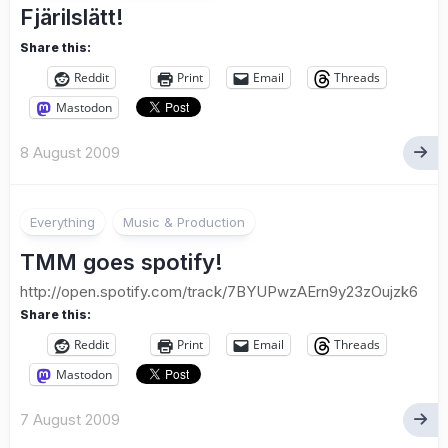
Fjärilslätt!
Share this:
Reddit
Print
Email
Threads
Mastodon
8 August 2009
Everything
Music & Production
TMM goes spotify!
http://open.spotify.com/track/7BYUPwzAErn9y23zOujzk6
Share this:
Reddit
Print
Email
Threads
Mastodon
7 August 2009