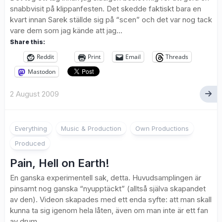
snabbvisit på klippanfesten. Det skedde faktiskt bara en
kvart innan Sarek ställde sig på “scen” och det var nog tack
vare dem som jag kände att jag...
Share this:
Reddit
Print
Email
Threads
Mastodon
2 August 2009
Everything
Music & Production
Own Productions
Produced
Pain, Hell on Earth!
En ganska experimentell sak, detta. Huvudsamplingen är
pinsamt nog ganska “nyupptäckt” (alltså själva skapandet
av den). Videon skapades med ett enda syfte: att man skall
kunna ta sig igenom hela låten, även om man inte är ett fan
av drum...