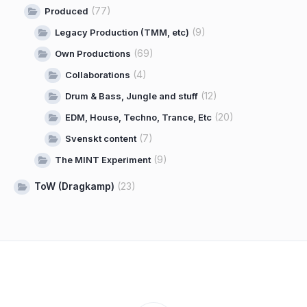
(77)
Produced
(9)
Legacy Production (TMM, etc)
(69)
Own Productions
(4)
Collaborations
(12)
Drum & Bass, Jungle and stuff
(20)
EDM, House, Techno, Trance, Etc
(7)
Svenskt content
(9)
The MINT Experiment
ToW (Dragkamp)
(23)