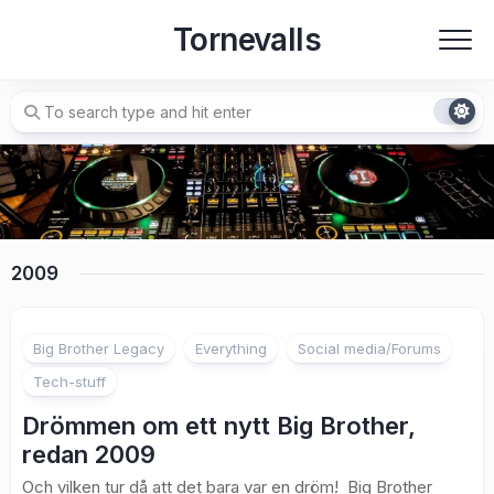
Skip
Tornevalls
to
content
2009
1
Big Brother Legacy
Everything
Social media/Forums
Tech-stuff
Drömmen om ett nytt Big Brother,
redan 2009
Och vilken tur då att det bara var en dröm! Big Brother