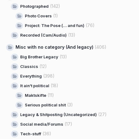
(142)
Photographed
(1)
Photo Covers
(76)
Project: The Pose (… and fun)
(13)
Recorded (Cam/Audio)
Misc with no category (And legacy)
(406)
(13)
Big Brother Legacy
(12)
Classics
(398)
Everything
(18)
It ain't political
(11)
Maktskifte
(3)
Serious political shit
(27)
Legacy & Shitposting (Uncategorized)
(17)
Social media/Forums
(36)
Tech-stuff