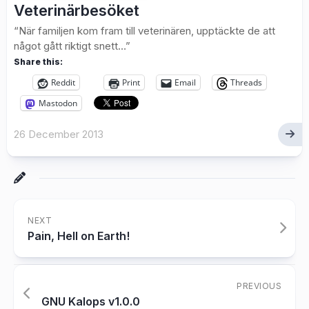
Veterinärbesöket
“När familjen kom fram till veterinären, upptäckte de att
något gått riktigt snett…”
Share this:
Reddit
Print
Email
Threads
Mastodon
26 December 2013
NEXT
Pain, Hell on Earth!
PREVIOUS
GNU Kalops v1.0.0