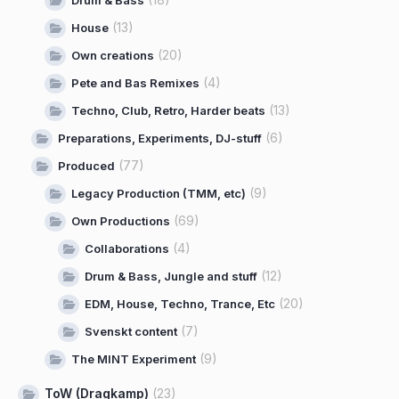
Drum & Bass
(13)
House
(20)
Own creations
(4)
Pete and Bas Remixes
(13)
Techno, Club, Retro, Harder beats
(6)
Preparations, Experiments, DJ-stuff
(77)
Produced
(9)
Legacy Production (TMM, etc)
(69)
Own Productions
(4)
Collaborations
(12)
Drum & Bass, Jungle and stuff
(20)
EDM, House, Techno, Trance, Etc
(7)
Svenskt content
(9)
The MINT Experiment
ToW (Dragkamp)
(23)