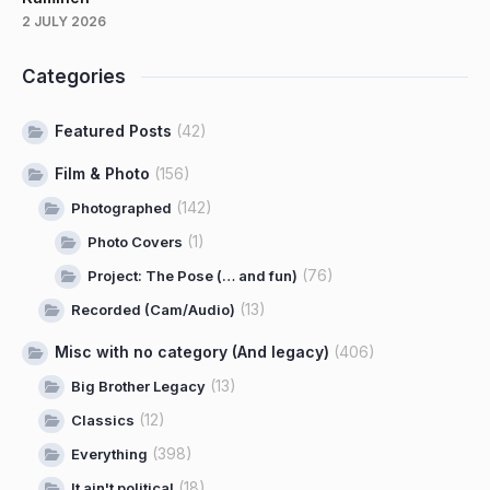
2 JULY 2026
Categories
Featured Posts
(42)
Film & Photo
(156)
(142)
Photographed
(1)
Photo Covers
(76)
Project: The Pose (… and fun)
(13)
Recorded (Cam/Audio)
Misc with no category (And legacy)
(406)
(13)
Big Brother Legacy
(12)
Classics
(398)
Everything
(18)
It ain't political