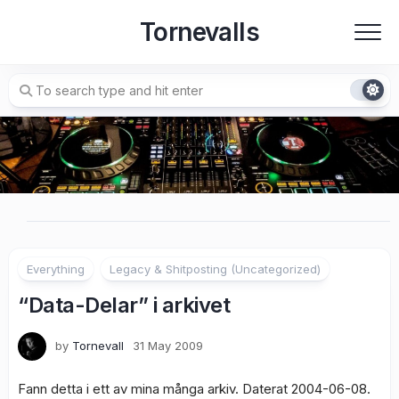
Skip
Tornevalls
to
content
Everything
Legacy & Shitposting (Uncategorized)
“Data-Delar” i arkivet
by
Tornevall
31 May 2009
Fann detta i ett av mina många arkiv. Daterat 2004-06-08.