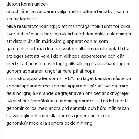
datorn kommunice-
ra och låter användaren välja mellan olika alternativ , som i
sin tur leder till
olika resultat.förklaring: jo att man frågar folk först för olika
svar och sån är ju bara självklart med den enkla anledningen
att datorn är sån märkvärdig apparat och är som
gammelsmurf man kan dessutom tillsammanskopplat hitta
ett eget sätt att vara i dom allihopa apparaterna och där
med ska finnas en övertaglig tillställning i själva handlingen
genom apparaten ungefär nära på allihopa
männskorapparater som är REA i nu läget kanske måste va
specialapparater me special apparater går att tvinga fram
dels hörgrej å körande segrejer även om det är skrivgrejer
tvkanal där framåtriktat i specialapparater till fördet mesta
genominkörda med andra ord samtala och hörs männskan
ha valmöjlighet med alla sorters grejer där i sin tur
genomkör med alla sorters bedömmning.