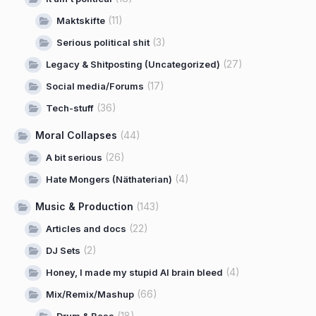
(11)
Maktskifte
(3)
Serious political shit
(27)
Legacy & Shitposting (Uncategorized)
(17)
Social media/Forums
(36)
Tech-stuff
Moral Collapses
(44)
(26)
A bit serious
(4)
Hate Mongers (Näthaterian)
Music & Production
(143)
(22)
Articles and docs
(2)
DJ Sets
(4)
Honey, I made my stupid AI brain bleed
(66)
Mix/Remix/Mashup
(18)