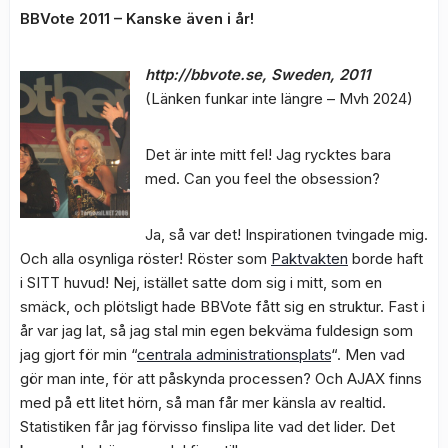
BBVote 2011 – Kanske även i år!
http://bbvote.se, Sweden, 2011
(Länken funkar inte längre – Mvh 2024)
Det är inte mitt fel! Jag rycktes bara
med. Can you feel the obsession?
Ja, så var det! Inspirationen tvingade mig.
Och alla osynliga röster! Röster som
Paktvakten
borde haft
i SITT huvud! Nej, istället satte dom sig i mitt, som en
smäck, och plötsligt hade BBVote fått sig en struktur. Fast i
år var jag lat, så jag stal min egen bekväma fuldesign som
jag gjort för min “
centrala administrationsplats
“. Men vad
gör man inte, för att påskynda processen? Och AJAX finns
med på ett litet hörn, så man får mer känsla av realtid.
Statistiken får jag förvisso finslipa lite vad det lider. Det