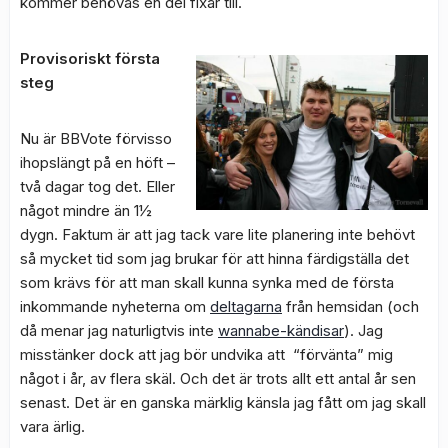
kommer behövas en del fixar till.
Provisoriskt första
steg
Nu är BBVote förvisso
ihopslängt på en höft –
två dagar tog det. Eller
något mindre än 1½
dygn. Faktum är att jag tack vare lite planering inte behövt
så mycket tid som jag brukar för att hinna färdigställa det
som krävs för att man skall kunna synka med de första
inkommande nyheterna om
deltagarna
från hemsidan (och
då menar jag naturligtvis inte
wannabe-kändisar
). Jag
misstänker dock att jag bör undvika att “förvänta” mig
något i år, av flera skäl. Och det är trots allt ett antal år sen
senast. Det är en ganska märklig känsla jag fått om jag skall
vara ärlig.