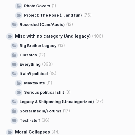
(1)
Photo Covers
(76)
Project: The Pose (… and fun)
(13)
Recorded (Cam/Audio)
Misc with no category (And legacy)
(406)
(13)
Big Brother Legacy
(12)
Classics
(398)
Everything
(18)
It ain't political
(11)
Maktskifte
(3)
Serious political shit
(27)
Legacy & Shitposting (Uncategorized)
(17)
Social media/Forums
(36)
Tech-stuff
Moral Collapses
(44)