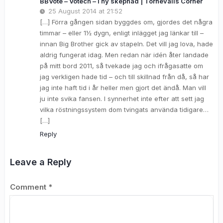
BBVote – Votech – i ny skepnad | Tornevalls Corner
25 August 2014 at 21:52
[…] Förra gången sidan byggdes om, gjordes det några
timmar – eller 1½ dygn, enligt inlägget jag länkar till –
innan Big Brother gick av stapeln. Det vill jag lova, hade
aldrig fungerat idag. Men redan när idén åter landade
på mitt bord 2011, så tvekade jag och ifrågasatte om
jag verkligen hade tid – och till skillnad från då, så har
jag inte haft tid i år heller men gjort det ändå. Man vill
ju inte svika fansen. I synnerhet inte efter att sett jag
vilka röstningssystem dom tvingats använda tidigare…
[…]
Reply
Leave a Reply
Comment
*