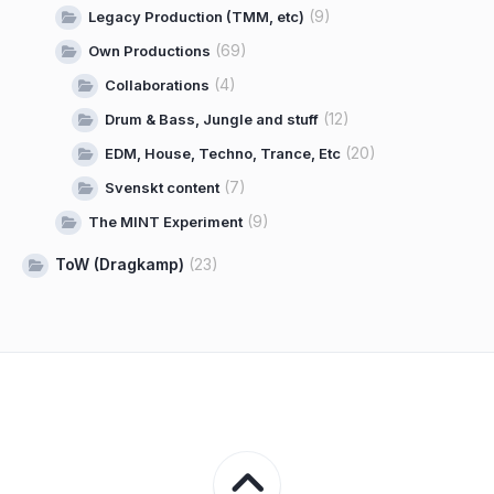
(9)
Legacy Production (TMM, etc)
(69)
Own Productions
(4)
Collaborations
(12)
Drum & Bass, Jungle and stuff
(20)
EDM, House, Techno, Trance, Etc
(7)
Svenskt content
(9)
The MINT Experiment
ToW (Dragkamp)
(23)