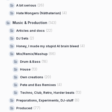
(26)
A bit serious
(4)
Hate Mongers (Näthaterian)
Music & Production
(143)
(22)
Articles and docs
(2)
DJ Sets
(4)
Honey, I made my stupid AI brain bleed
(66)
Mix/Remix/Mashup
(18)
Drum & Bass
(13)
House
(20)
Own creations
(4)
Pete and Bas Remixes
(13)
Techno, Club, Retro, Harder beats
(6)
Preparations, Experiments, DJ-stuff
(77)
Produced