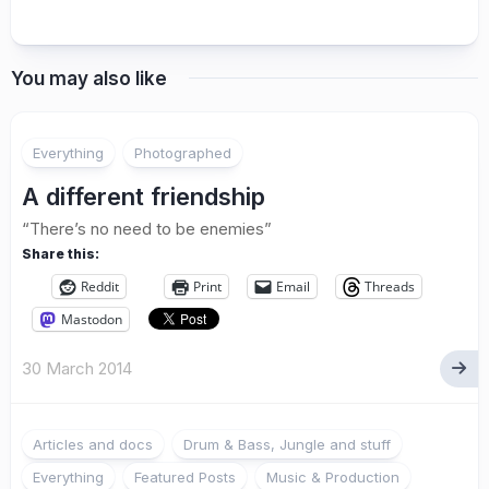
You may also like
Everything
Photographed
A different friendship
“There’s no need to be enemies”
Share this:
Reddit
Print
Email
Threads
Mastodon
30 March 2014
Articles and docs
Drum & Bass, Jungle and stuff
Everything
Featured Posts
Music & Production