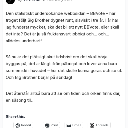
Den statistiskt undersökande webbsidan – BBVote – har
troget följt Big Brother dygnet runt, slaviskt i tre år. I år har
jag funderat mycket, ska det bli ett nytt BBVote, eller skall
det inte? Det är ju så fruktansvärt jobbigt och… och…
alldeles underbart!
Så nu är det plötsligt akut tidsbrist om det skall börja
byggas på, det är långt ifrån påbörjat och lever ännu bara
som en idé i huvudet – hur det skulle kunna göras och se ut.
Och Big Brother börjar på söndag!
Det återstår alltså bara att se om tiden och orken finns där,
en säsong till…
Share this:
Reddit
Print
Email
Threads