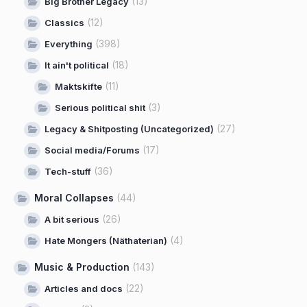
(13)
Big Brother Legacy
(12)
Classics
(398)
Everything
(18)
It ain't political
(11)
Maktskifte
(3)
Serious political shit
(27)
Legacy & Shitposting (Uncategorized)
(17)
Social media/Forums
(36)
Tech-stuff
Moral Collapses
(44)
(26)
A bit serious
(4)
Hate Mongers (Näthaterian)
Music & Production
(143)
(22)
Articles and docs