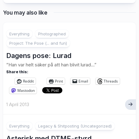
You may also like
5
Everything
Photographed
Project: The Pose (... and fun)
Dagens pose: Lurad
“Han var helt säker på att han blivit lurad…”
Share this:
Reddit
Print
Email
Threads
Mastodon
1 April 2013
Everything
Legacy & Shitposting (Uncategorized)
Asterisk med DTMF-styrd