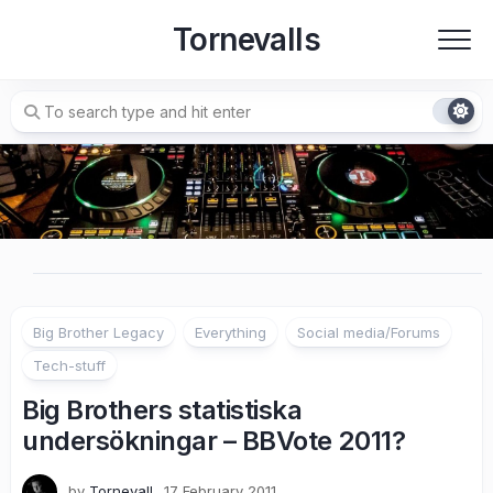
Skip
Tornevalls
to
content
Big Brother Legacy
Everything
Social media/Forums
Tech-stuff
Big Brothers statistiska
undersökningar – BBVote 2011?
by
Tornevall
17 February 2011