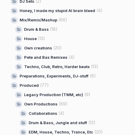
(2)
DJ Sets
(4)
Honey, I made my stupid AI brain bleed
(66)
Mix/Remix/Mashup
(18)
Drum & Bass
(13)
House
(20)
Own creations
(4)
Pete and Bas Remixes
(13)
Techno, Club, Retro, Harder beats
(6)
Preparations, Experiments, DJ-stuff
(77)
Produced
(9)
Legacy Production (TMM, etc)
(69)
Own Productions
(4)
Collaborations
(12)
Drum & Bass, Jungle and stuff
(20)
EDM, House, Techno, Trance, Etc