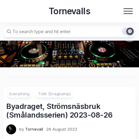
Skip
Tornevalls
to
content
Everything
ToW (Dragkamp)
Byadraget, Strömsnäsbruk
(Smålandsserien) 2023-08-26
by
Tornevall
26 August 2023