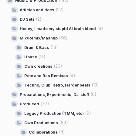
Music & Production
(143)
(22)
Articles and docs
(2)
DJ Sets
(4)
Honey, I made my stupid AI brain bleed
(66)
Mix/Remix/Mashup
(18)
Drum & Bass
(13)
House
(20)
Own creations
(4)
Pete and Bas Remixes
(13)
Techno, Club, Retro, Harder beats
(6)
Preparations, Experiments, DJ-stuff
(77)
Produced
(9)
Legacy Production (TMM, etc)
(69)
Own Productions
(4)
Collaborations