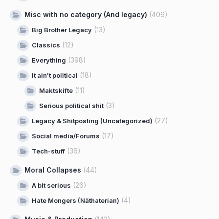
Misc with no category (And legacy)
(406)
(13)
Big Brother Legacy
(12)
Classics
(398)
Everything
(18)
It ain't political
(11)
Maktskifte
(3)
Serious political shit
(27)
Legacy & Shitposting (Uncategorized)
(17)
Social media/Forums
(36)
Tech-stuff
Moral Collapses
(44)
(26)
A bit serious
(4)
Hate Mongers (Näthaterian)