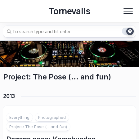
Skip
Tornevalls
to
content
Project: The Pose (… and fun)
2013
7
Everything
Photographed
Project: The Pose (... and fun)