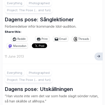
1
Everything
Photographed
Project: The Pose (... and fun)
Dagens pose: Sånglektioner
Förberedelser inför kommande Idol-audition.
Share this:
Reddit
Print
Email
Threads
Mastodon
11 June 2013
1
Everything
Photographed
Project: The Pose (... and fun)
Dagens pose: Utskällningen
“Han visste inte vem det var som hade slagit sönder rutan,
så han skällde ut allihopa.”