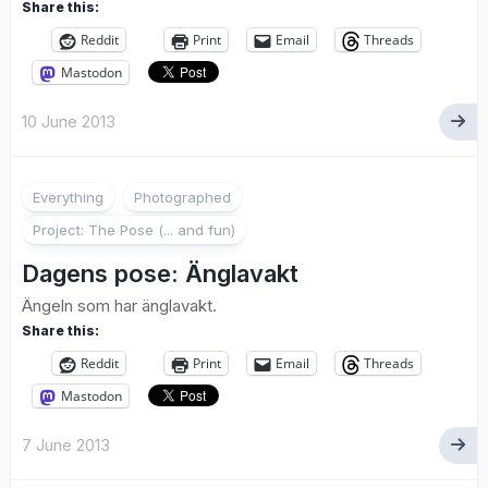
Share this:
Reddit
Print
Email
Threads
Mastodon
10 June 2013
2
Everything
Photographed
Project: The Pose (... and fun)
Dagens pose: Änglavakt
Ängeln som har änglavakt.
Share this:
Reddit
Print
Email
Threads
Mastodon
7 June 2013