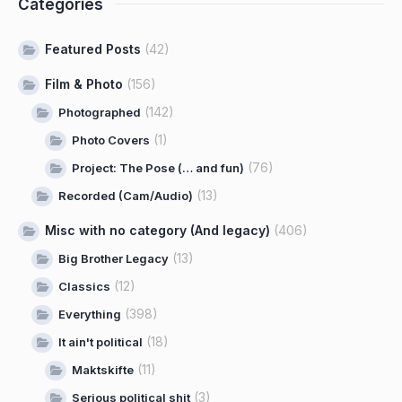
Categories
Featured Posts
(42)
Film & Photo
(156)
(142)
Photographed
(1)
Photo Covers
(76)
Project: The Pose (… and fun)
(13)
Recorded (Cam/Audio)
Misc with no category (And legacy)
(406)
(13)
Big Brother Legacy
(12)
Classics
(398)
Everything
(18)
It ain't political
(11)
Maktskifte
(3)
Serious political shit