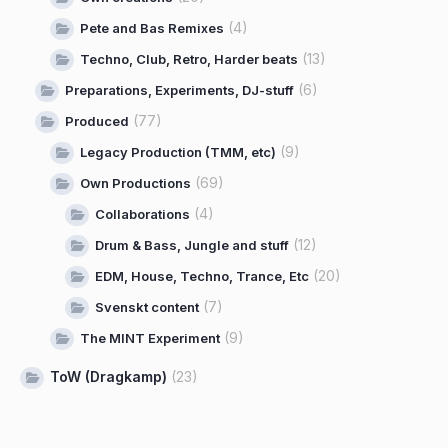
(4)
Pete and Bas Remixes
(13)
Techno, Club, Retro, Harder beats
(6)
Preparations, Experiments, DJ-stuff
(77)
Produced
(9)
Legacy Production (TMM, etc)
(69)
Own Productions
(4)
Collaborations
(12)
Drum & Bass, Jungle and stuff
(20)
EDM, House, Techno, Trance, Etc
(7)
Svenskt content
(9)
The MINT Experiment
ToW (Dragkamp)
(23)