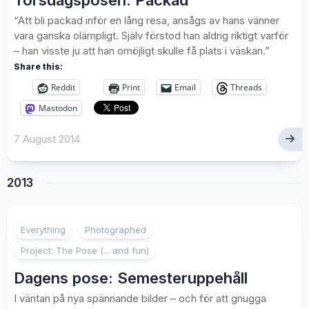
Torsdagsposen: Packad
“Att bli packad inför en lång resa, ansågs av hans vänner
vara ganska olämpligt. Själv förstod han aldrig riktigt varför
– han visste ju att han omöjligt skulle få plats i väskan.”
Share this:
Reddit
Print
Email
Threads
Mastodon
7 August 2014
2013
2
Everything
Photographed
Project: The Pose (... and fun)
Dagens pose: Semesteruppehåll
I väntan på nya spännande bilder – och för att gnugga