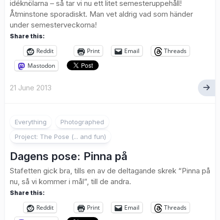
idéknölarna – så tar vi nu ett litet semesteruppehåll!
Åtminstone sporadiskt. Man vet aldrig vad som händer
under semesterveckorna!
Share this:
Reddit
Print
Email
Threads
Mastodon
21 June 2013
1
Everything
Photographed
Project: The Pose (... and fun)
Dagens pose: Pinna på
Stafetten gick bra, tills en av de deltagande skrek “Pinna på
nu, så vi kommer i mål”, till de andra.
Share this:
Reddit
Print
Email
Threads