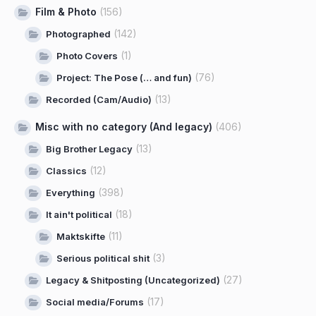
Film & Photo
(156)
(142)
Photographed
(1)
Photo Covers
(76)
Project: The Pose (… and fun)
(13)
Recorded (Cam/Audio)
Misc with no category (And legacy)
(406)
(13)
Big Brother Legacy
(12)
Classics
(398)
Everything
(18)
It ain't political
(11)
Maktskifte
(3)
Serious political shit
(27)
Legacy & Shitposting (Uncategorized)
(17)
Social media/Forums