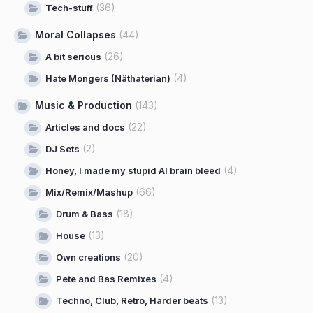
(36)
Tech-stuff
Moral Collapses
(44)
(26)
A bit serious
(4)
Hate Mongers (Näthaterian)
Music & Production
(143)
(22)
Articles and docs
(2)
DJ Sets
(4)
Honey, I made my stupid AI brain bleed
(66)
Mix/Remix/Mashup
(18)
Drum & Bass
(13)
House
(20)
Own creations
(4)
Pete and Bas Remixes
(13)
Techno, Club, Retro, Harder beats