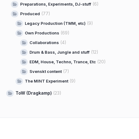
(6)
Preparations, Experiments, DJ-stuff
(77)
Produced
(9)
Legacy Production (TMM, etc)
(69)
Own Productions
(4)
Collaborations
(12)
Drum & Bass, Jungle and stuff
(20)
EDM, House, Techno, Trance, Etc
(7)
Svenskt content
(9)
The MINT Experiment
ToW (Dragkamp)
(23)