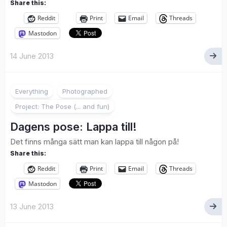
Share this:
Reddit
Print
Email
Threads
Mastodon
14 June 2013
1
Everything
Photographed
Project: The Pose (... and fun)
Dagens pose: Lappa till!
Det finns många sätt man kan lappa till någon på!
Share this:
Reddit
Print
Email
Threads
Mastodon
13 June 2013