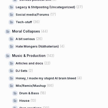
(27)
Legacy & Shitposting (Uncategorized)
(17)
Social media/Forums
(36)
Tech-stuff
Moral Collapses
(44)
(26)
A bit serious
(4)
Hate Mongers (Näthaterian)
Music & Production
(143)
(22)
Articles and docs
(2)
DJ Sets
(4)
Honey, I made my stupid AI brain bleed
(66)
Mix/Remix/Mashup
(18)
Drum & Bass
(13)
House
(20)
Own creations