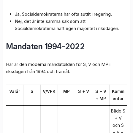
Ja, Socialdemokraterna har ofta suttit i regering.
Nej, det är inte samma sak som att
Socialdemokraterna haft egen majoritet i riksdagen.
Mandaten 1994-2022
Här är den moderna mandatbilden för S, V och MP i
riksdagen från 1994 och framåt.
Valår
S
V/VPK
MP
S + V
S + V
Komm
+ MP
entar
Både S
+ V
och S
+ V +