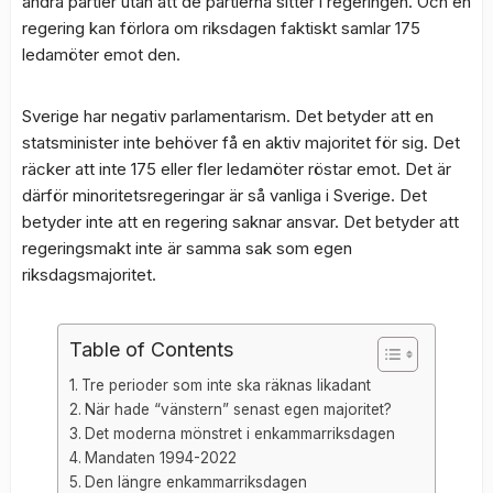
andra partier utan att de partierna sitter i regeringen. Och en
regering kan förlora om riksdagen faktiskt samlar 175
ledamöter emot den.
Sverige har negativ parlamentarism. Det betyder att en
statsminister inte behöver få en aktiv majoritet för sig. Det
räcker att inte 175 eller fler ledamöter röstar emot. Det är
därför minoritetsregeringar är så vanliga i Sverige. Det
betyder inte att en regering saknar ansvar. Det betyder att
regeringsmakt inte är samma sak som egen
riksdagsmajoritet.
Table of Contents
Tre perioder som inte ska räknas likadant
När hade “vänstern” senast egen majoritet?
Det moderna mönstret i enkammarriksdagen
Mandaten 1994-2022
Den längre enkammarriksdagen