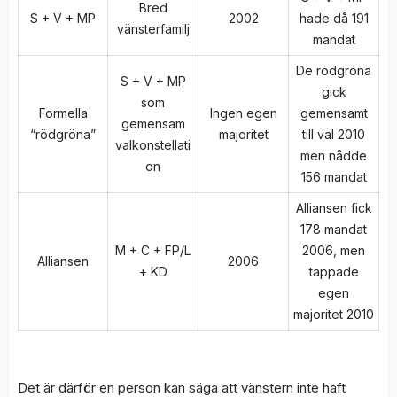
Bred
S + V + MP
2002
hade då 191
vänsterfamilj
mandat
De rödgröna
S + V + MP
gick
som
Formella
Ingen egen
gemensamt
gemensam
“rödgröna”
majoritet
till val 2010
valkonstellati
men nådde
on
156 mandat
Alliansen fick
178 mandat
M + C + FP/L
2006, men
Alliansen
2006
+ KD
tappade
egen
majoritet 2010
Det är därför en person kan säga att vänstern inte haft