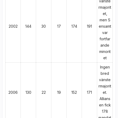
vänste
rmajorit
et,
men S
2002
144
30
17
174
191
ensamt
var
fortfar
ande
minorit
et
Ingen
bred
vänste
rmajorit
2006
130
22
19
152
171
et.
Allians
en fick
178
mandat