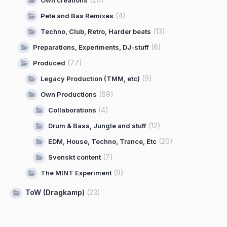
(4)
Pete and Bas Remixes
(13)
Techno, Club, Retro, Harder beats
(6)
Preparations, Experiments, DJ-stuff
(77)
Produced
(9)
Legacy Production (TMM, etc)
(69)
Own Productions
(4)
Collaborations
(12)
Drum & Bass, Jungle and stuff
(20)
EDM, House, Techno, Trance, Etc
(7)
Svenskt content
(9)
The MINT Experiment
ToW (Dragkamp)
(23)