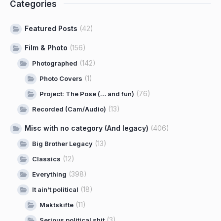
Categories
Featured Posts
(42)
Film & Photo
(156)
(142)
Photographed
(1)
Photo Covers
(76)
Project: The Pose (… and fun)
(13)
Recorded (Cam/Audio)
Misc with no category (And legacy)
(406)
(13)
Big Brother Legacy
(12)
Classics
(398)
Everything
(18)
It ain't political
(11)
Maktskifte
(3)
Serious political shit