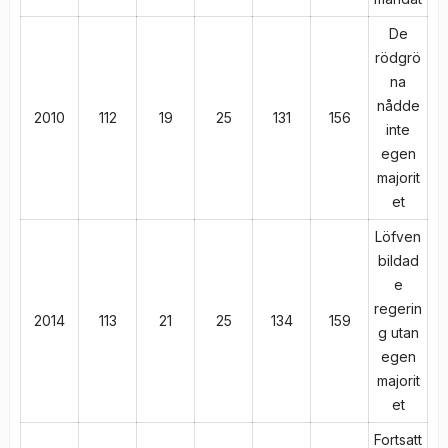
De
rödgrö
na
nådde
2010
112
19
25
131
156
inte
egen
majorit
et
Löfven
bildad
e
regerin
2014
113
21
25
134
159
g utan
egen
majorit
et
Fortsatt