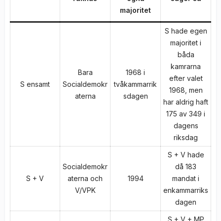
majoritet
S hade egen
majoritet i
båda
kamrarna
Bara
1968 i
efter valet
S ensamt
Socialdemokr
tvåkammarrik
1968, men
aterna
sdagen
har aldrig haft
175 av 349 i
dagens
riksdag
S + V hade
Socialdemokr
då 183
S + V
aterna och
1994
mandat i
V/VPK
enkammarriks
dagen
S + V + MP