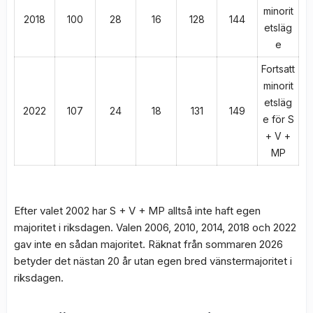
minorit
2018
100
28
16
128
144
etsläg
e
Fortsatt
minorit
etsläg
2022
107
24
18
131
149
e för S
+ V +
MP
Efter valet 2002 har S + V + MP alltså inte haft egen
majoritet i riksdagen. Valen 2006, 2010, 2014, 2018 och 2022
gav inte en sådan majoritet. Räknat från sommaren 2026
betyder det nästan 20 år utan egen bred vänstermajoritet i
riksdagen.