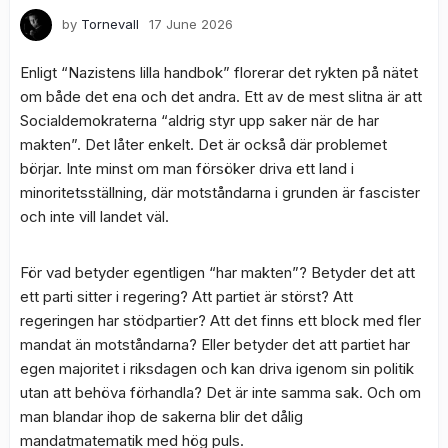
by
Tornevall
17 June 2026
Enligt “Nazistens lilla handbok” florerar det rykten på nätet
om både det ena och det andra. Ett av de mest slitna är att
Socialdemokraterna “aldrig styr upp saker när de har
makten”. Det låter enkelt. Det är också där problemet
börjar. Inte minst om man försöker driva ett land i
minoritetsställning, där motståndarna i grunden är fascister
och inte vill landet väl.
För vad betyder egentligen “har makten”? Betyder det att
ett parti sitter i regering? Att partiet är störst? Att
regeringen har stödpartier? Att det finns ett block med fler
mandat än motståndarna? Eller betyder det att partiet har
egen majoritet i riksdagen och kan driva igenom sin politik
utan att behöva förhandla? Det är inte samma sak. Och om
man blandar ihop de sakerna blir det dålig
mandatmatematik med hög puls.