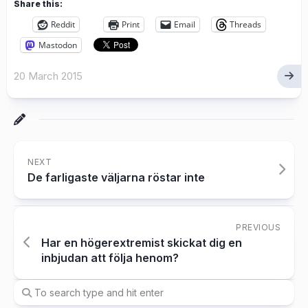
Share this:
Reddit
Print
Email
Threads
Mastodon
20 March 2015
NEXT
De farligaste väljarna röstar inte
PREVIOUS
Har en högerextremist skickat dig en
inbjudan att följa henom?