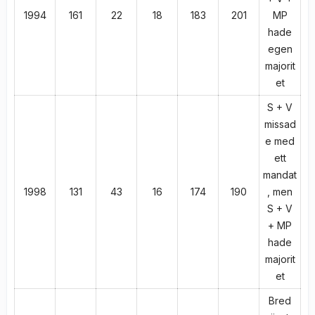
1994
161
22
18
183
201
MP
hade
egen
majorit
et
S + V
missad
e med
ett
mandat
1998
131
43
16
174
190
, men
S + V
+ MP
hade
majorit
et
Bred