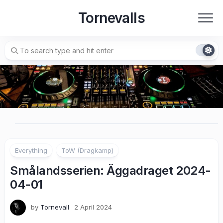
Skip
Tornevalls
to
content
Everything
ToW (Dragkamp)
Smålandsserien: Äggadraget 2024-
04-01
by
Tornevall
2 April 2024