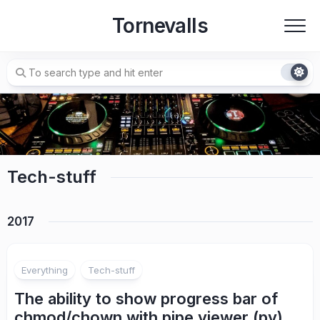
Skip
Tornevalls
to
content
Tech-stuff
2017
Everything
Tech-stuff
The ability to show progress bar of
chmod/chown with pipe viewer (pv)