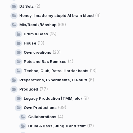
(2)
DJ Sets
(4)
Honey, I made my stupid AI brain bleed
(66)
Mix/Remix/Mashup
(18)
Drum & Bass
(13)
House
(20)
Own creations
(4)
Pete and Bas Remixes
(13)
Techno, Club, Retro, Harder beats
(6)
Preparations, Experiments, DJ-stuff
(77)
Produced
(9)
Legacy Production (TMM, etc)
(69)
Own Productions
(4)
Collaborations
(12)
Drum & Bass, Jungle and stuff