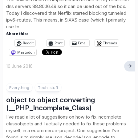
dns servers 88.80.16.49 so it can be used out of the box.
Today I discovered that Netflix started blocking tunneled
ipv6-routes. This means, in SiXXS case (which I primarily
use to...
Share this:
Reddit
Print
Email
Threads
Mastodon
10 June 2016
Everything
Tech-stuff
object to object converting
(__PHP_Incomplete_Class)
I’ve read a lot of suggestions on how to fix incomplete
classobjects and I actually needed to fix those problems
myself, in a ecommerce-project. One suggestion I’ve
found is to simply use json_decode/json_encode to