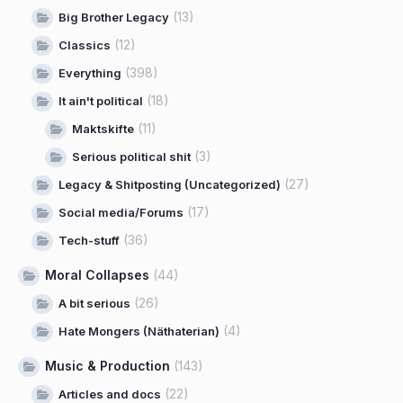
(13)
Big Brother Legacy
(12)
Classics
(398)
Everything
(18)
It ain't political
(11)
Maktskifte
(3)
Serious political shit
(27)
Legacy & Shitposting (Uncategorized)
(17)
Social media/Forums
(36)
Tech-stuff
Moral Collapses
(44)
(26)
A bit serious
(4)
Hate Mongers (Näthaterian)
Music & Production
(143)
(22)
Articles and docs