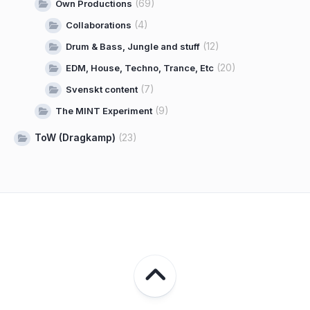
(69)
Own Productions
(4)
Collaborations
(12)
Drum & Bass, Jungle and stuff
(20)
EDM, House, Techno, Trance, Etc
(7)
Svenskt content
(9)
The MINT Experiment
ToW (Dragkamp)
(23)