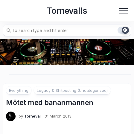
Skip
Tornevalls
to
content
Everything
Legacy & Shitposting (Uncategorized)
Mötet med bananmannen
by
Tornevall
31 March 2013