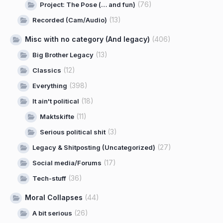
(76)
Project: The Pose (… and fun)
(13)
Recorded (Cam/Audio)
Misc with no category (And legacy)
(406)
(13)
Big Brother Legacy
(12)
Classics
(398)
Everything
(18)
It ain't political
(11)
Maktskifte
(3)
Serious political shit
(27)
Legacy & Shitposting (Uncategorized)
(17)
Social media/Forums
(36)
Tech-stuff
Moral Collapses
(44)
(26)
A bit serious