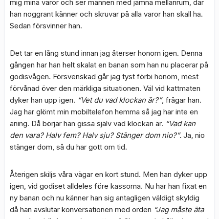
mig mina varor och ser mannen med jämna mellanrum, där
han noggrant känner och skruvar på alla varor han skall ha.
Sedan försvinner han.
Det tar en lång stund innan jag återser honom igen. Denna
gången har han helt skalat en banan som han nu placerar på
godisvågen. Försvenskad går jag tyst förbi honom, mest
förvånad över den märkliga situationen. Väl vid kattmaten
dyker han upp igen.
“Vet du vad klockan är?”
, frågar han.
Jag har glömt min mobiltelefon hemma så jag har inte en
aning. Då börjar han gissa själv vad klockan är.
“Vad kan
den vara? Halv fem? Halv sju? Stänger dom nio?”.
Ja, nio
stänger dom, så du har gott om tid.
Återigen skiljs våra vägar en kort stund. Men han dyker upp
igen, vid godiset alldeles före kassorna. Nu har han fixat en
ny banan och nu känner han sig antagligen väldigt skyldig
då han avslutar konversationen med orden
“Jag måste äta