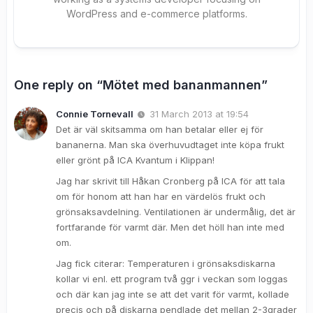
WordPress and e-commerce platforms.
One reply on “Mötet med bananmannen”
Connie Tornevall
31 March 2013 at 19:54
Det är väl skitsamma om han betalar eller ej för
bananerna. Man ska överhuvudtaget inte köpa frukt
eller grönt på ICA Kvantum i Klippan!
Jag har skrivit till Håkan Cronberg på ICA för att tala
om för honom att han har en värdelös frukt och
grönsaksavdelning. Ventilationen är undermålig, det är
fortfarande för varmt där. Men det höll han inte med
om.
Jag fick citerar: Temperaturen i grönsaksdiskarna
kollar vi enl. ett program två ggr i veckan som loggas
och där kan jag inte se att det varit för varmt, kollade
precis och på diskarna pendlade det mellan 2-3grader