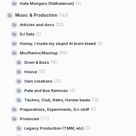
(4)
Hate Mongers (Näthaterian)
Music & Production
(143)
(22)
Articles and docs
(2)
DJ Sets
(4)
Honey, I made my stupid AI brain bleed
(66)
Mix/Remix/Mashup
(18)
Drum & Bass
(13)
House
(20)
Own creations
(4)
Pete and Bas Remixes
(13)
Techno, Club, Retro, Harder beats
(6)
Preparations, Experiments, DJ-stuff
(77)
Produced
(9)
Legacy Production (TMM, etc)