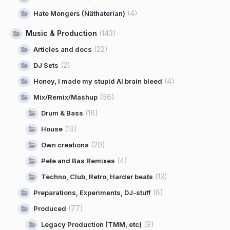
(4)
Hate Mongers (Näthaterian)
Music & Production
(143)
(22)
Articles and docs
(2)
DJ Sets
(4)
Honey, I made my stupid AI brain bleed
(66)
Mix/Remix/Mashup
(18)
Drum & Bass
(13)
House
(20)
Own creations
(4)
Pete and Bas Remixes
(13)
Techno, Club, Retro, Harder beats
(6)
Preparations, Experiments, DJ-stuff
(77)
Produced
(9)
Legacy Production (TMM, etc)