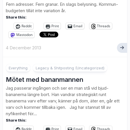
Fem adresser. Fem granar. En slags belysning. Kommun-
budgeten tillät inte variation år.
Share this:
Reddit
Print
Email
Threads
Mastodon
4 December 2013
1
Everything
Legacy & Shitposting (Uncategorized)
Mötet med bananmannen
Jag passerar ingången och ser en man stå vid bjud-
bananerna längre bort. Han vandrar strategiskt runt
bananerna varv efter varv, känner på dom, äter en, går ett
varv och kommer tillbaka igen. Jag har stannat till av
nyfikenhet för...
Share this:
Reddit
Print
Email
Threads