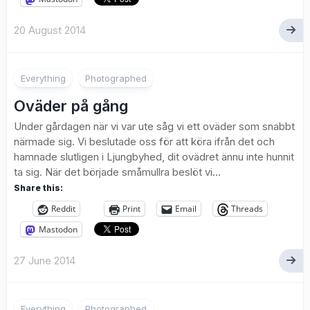
20 August 2014
1
Everything
Photographed
Oväder på gång
Under gårdagen när vi var ute såg vi ett oväder som snabbt
närmade sig. Vi beslutade oss för att köra ifrån det och
hamnade slutligen i Ljungbyhed, dit ovädret ännu inte hunnit
ta sig. När det började småmullra beslöt vi...
Share this:
Reddit
Print
Email
Threads
Mastodon
27 June 2014
1
Everything
Photographed