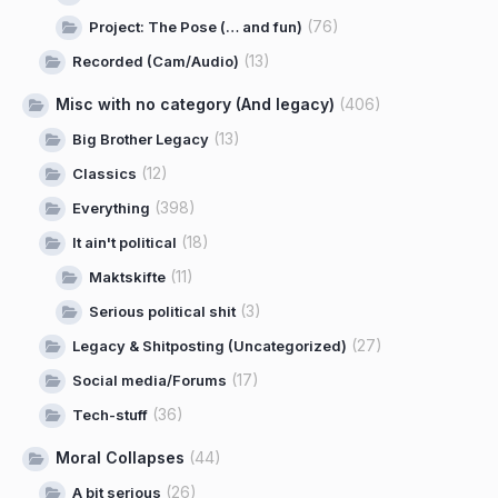
(76)
Project: The Pose (… and fun)
(13)
Recorded (Cam/Audio)
Misc with no category (And legacy)
(406)
(13)
Big Brother Legacy
(12)
Classics
(398)
Everything
(18)
It ain't political
(11)
Maktskifte
(3)
Serious political shit
(27)
Legacy & Shitposting (Uncategorized)
(17)
Social media/Forums
(36)
Tech-stuff
Moral Collapses
(44)
(26)
A bit serious