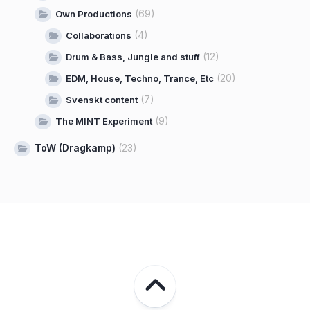
(69)
Own Productions
(4)
Collaborations
(12)
Drum & Bass, Jungle and stuff
(20)
EDM, House, Techno, Trance, Etc
(7)
Svenskt content
(9)
The MINT Experiment
ToW (Dragkamp)
(23)