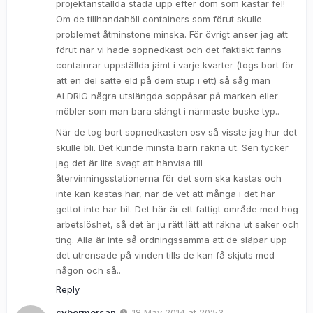
projektanställda städa upp efter dom som kastar fel!
Om de tillhandahöll containers som förut skulle
problemet åtminstone minska. För övrigt anser jag att
förut när vi hade sopnedkast och det faktiskt fanns
containrar uppställda jämt i varje kvarter (togs bort för
att en del satte eld på dem stup i ett) så såg man
ALDRIG några utslängda soppåsar på marken eller
möbler som man bara slängt i närmaste buske typ..
När de tog bort sopnedkasten osv så visste jag hur det
skulle bli. Det kunde minsta barn räkna ut. Sen tycker
jag det är lite svagt att hänvisa till
återvinningsstationerna för det som ska kastas och
inte kan kastas här, när de vet att många i det här
gettot inte har bil. Det här är ett fattigt område med hög
arbetslöshet, så det är ju rätt lätt att räkna ut saker och
ting. Alla är inte så ordningssamma att de släpar upp
det utrensade på vinden tills de kan få skjuts med
någon och så..
Reply
cybermorsan
18 May 2014 at 20:53