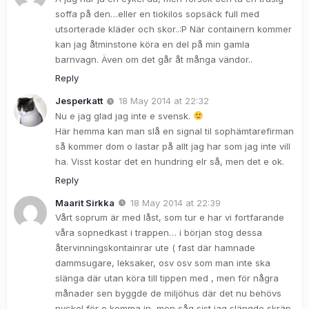
soffa på den…eller en tiokilos sopsäck full med
utsorterade kläder och skor..:P När containern kommer
kan jag åtminstone köra en del på min gamla
barnvagn. Även om det går åt många vändor..
Reply
Jesperkatt
18 May 2014 at 22:32
Nu e jag glad jag inte e svensk.
Här hemma kan man slå en signal til sophämtarefirman
så kommer dom o lastar på allt jag har som jag inte vill
ha. Visst kostar det en hundring elr så, men det e ok.
Reply
Maarit Sirkka
18 May 2014 at 22:39
Vårt soprum är med låst, som tur e har vi fortfarande
våra sopnedkast i trappen… i början stog dessa
återvinningskontainrar ute ( fast där hamnade
dammsugare, leksaker, osv osv som man inte ska
slänga där utan köra till tippen med , men för några
månader sen byggde de miljöhus där det nu behövs
nyckel för o komma in, men såg sist jag slängde skräp