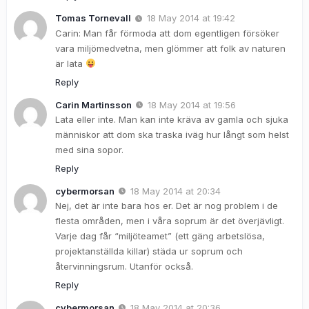
Tomas Tornevall
18 May 2014 at 19:42
Carin: Man får förmoda att dom egentligen försöker
vara miljömedvetna, men glömmer att folk av naturen
är lata
Reply
Carin Martinsson
18 May 2014 at 19:56
Lata eller inte. Man kan inte kräva av gamla och sjuka
människor att dom ska traska iväg hur långt som helst
med sina sopor.
Reply
cybermorsan
18 May 2014 at 20:34
Nej, det är inte bara hos er. Det är nog problem i de
flesta områden, men i våra soprum är det överjävligt.
Varje dag får “miljöteamet” (ett gäng arbetslösa,
projektanställda killar) städa ur soprum och
återvinningsrum. Utanför också.
Reply
cybermorsan
18 May 2014 at 20:36