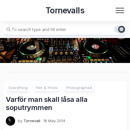
Skip
Tornevalls
to
content
Everything
Film & Photo
Photographed
Varför man skall låsa alla
soputrymmen
by
Tornevall
18 May 2014