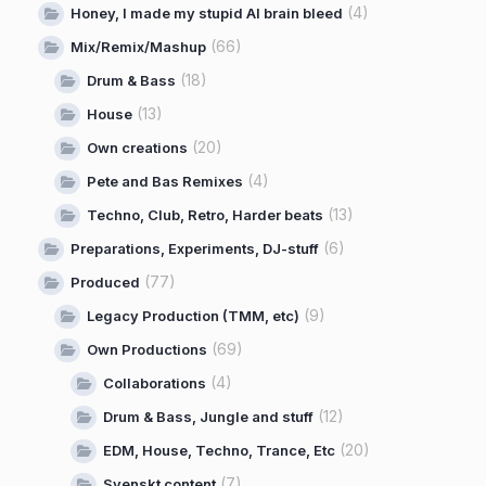
(4)
Honey, I made my stupid AI brain bleed
(66)
Mix/Remix/Mashup
(18)
Drum & Bass
(13)
House
(20)
Own creations
(4)
Pete and Bas Remixes
(13)
Techno, Club, Retro, Harder beats
(6)
Preparations, Experiments, DJ-stuff
(77)
Produced
(9)
Legacy Production (TMM, etc)
(69)
Own Productions
(4)
Collaborations
(12)
Drum & Bass, Jungle and stuff
(20)
EDM, House, Techno, Trance, Etc
(7)
Svenskt content