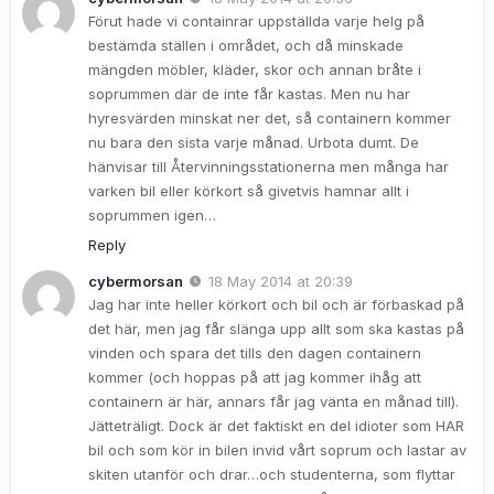
Förut hade vi containrar uppställda varje helg på
bestämda ställen i området, och då minskade
mängden möbler, kläder, skor och annan bråte i
soprummen där de inte får kastas. Men nu har
hyresvärden minskat ner det, så containern kommer
nu bara den sista varje månad. Urbota dumt. De
hänvisar till Återvinningsstationerna men många har
varken bil eller körkort så givetvis hamnar allt i
soprummen igen…
Reply
cybermorsan
18 May 2014 at 20:39
Jag har inte heller körkort och bil och är förbaskad på
det här, men jag får slänga upp allt som ska kastas på
vinden och spara det tills den dagen containern
kommer (och hoppas på att jag kommer ihåg att
containern är här, annars får jag vänta en månad till).
Jätteträligt. Dock är det faktiskt en del idioter som HAR
bil och som kör in bilen invid vårt soprum och lastar av
skiten utanför och drar…och studenterna, som flyttar