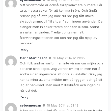
Mitt vindsförråd är också skräpkammare numera. Får
ta ut massa saker för att komma in öht. Och ändå
rensar jag så ofta jag kan! Nu har jag fått utöka
skräputrymmet till “lilla toan” som ingen använder. Där
slänger man in saker första anhalten liksom. Andra
anhalten är vinden. Tredje containern alt.
återvinningsstationen om och när jag fått hjälp av
pappsen..
Reply
Carin Martinsson
18 May 2014 at 21:05
Och folk undrar varför man inte värnar om miljön och
sorterar sina sopor. Jag värnar om miljön men har å
andra sidan ingenstans att göra av avfallet. Okey jag
kan ta mina uttjänta möbler mm på ryggen och gå dit
jag är hänvisad. Men med 2 diskbråck och ingen bil…
nä just det.
Reply
cybermorsan
18 May 2014 at 21:43
Å jag har ju en cykel då, men försök och ta en trasig