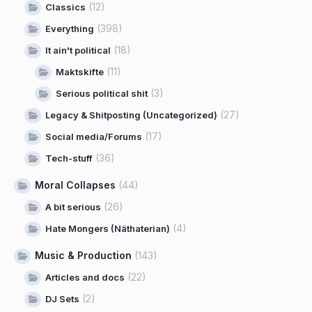
(12)
Classics
(398)
Everything
(18)
It ain't political
(11)
Maktskifte
(3)
Serious political shit
(27)
Legacy & Shitposting (Uncategorized)
(17)
Social media/Forums
(36)
Tech-stuff
Moral Collapses
(44)
(26)
A bit serious
(4)
Hate Mongers (Näthaterian)
Music & Production
(143)
(22)
Articles and docs
(2)
DJ Sets