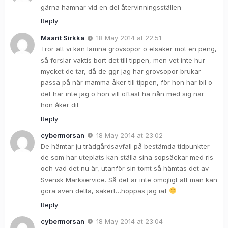
gärna hamnar vid en del återvinningsställen
Reply
Maarit Sirkka
18 May 2014 at 22:51
Tror att vi kan lämna grovsopor o elsaker mot en peng,
så forslar vaktis bort det till tippen, men vet inte hur
mycket de tar, då de ggr jag har grovsopor brukar
passa på när mamma åker till tippen, för hon har bil o
det har inte jag o hon vill oftast ha nån med sig när
hon åker dit
Reply
cybermorsan
18 May 2014 at 23:02
De hämtar ju trädgårdsavfall på bestämda tidpunkter –
de som har uteplats kan ställa sina sopsäckar med ris
och vad det nu är, utanför sin tomt så hämtas det av
Svensk Markservice. Så det är inte omöjligt att man kan
göra även detta, säkert…hoppas jag iaf
Reply
cybermorsan
18 May 2014 at 23:04