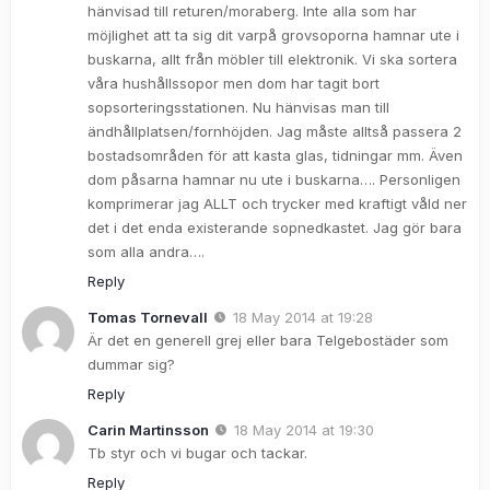
hänvisad till returen/moraberg. Inte alla som har
möjlighet att ta sig dit varpå grovsoporna hamnar ute i
buskarna, allt från möbler till elektronik. Vi ska sortera
våra hushållssopor men dom har tagit bort
sopsorteringsstationen. Nu hänvisas man till
ändhållplatsen/fornhöjden. Jag måste alltså passera 2
bostadsområden för att kasta glas, tidningar mm. Även
dom påsarna hamnar nu ute i buskarna…. Personligen
komprimerar jag ALLT och trycker med kraftigt våld ner
det i det enda existerande sopnedkastet. Jag gör bara
som alla andra….
Reply
Tomas Tornevall
18 May 2014 at 19:28
Är det en generell grej eller bara Telgebostäder som
dummar sig?
Reply
Carin Martinsson
18 May 2014 at 19:30
Tb styr och vi bugar och tackar.
Reply