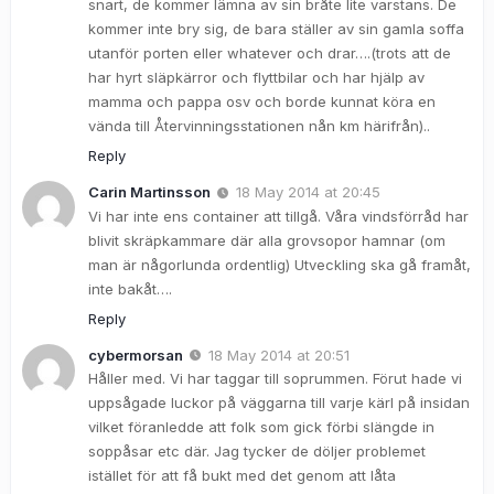
snart, de kommer lämna av sin bråte lite varstans. De
kommer inte bry sig, de bara ställer av sin gamla soffa
utanför porten eller whatever och drar….(trots att de
har hyrt släpkärror och flyttbilar och har hjälp av
mamma och pappa osv och borde kunnat köra en
vända till Återvinningsstationen nån km härifrån)..
Reply
Carin Martinsson
18 May 2014 at 20:45
Vi har inte ens container att tillgå. Våra vindsförråd har
blivit skräpkammare där alla grovsopor hamnar (om
man är någorlunda ordentlig) Utveckling ska gå framåt,
inte bakåt….
Reply
cybermorsan
18 May 2014 at 20:51
Håller med. Vi har taggar till soprummen. Förut hade vi
uppsågade luckor på väggarna till varje kärl på insidan
vilket föranledde att folk som gick förbi slängde in
soppåsar etc där. Jag tycker de döljer problemet
istället för att få bukt med det genom att låta