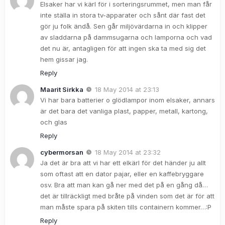
Elsaker har vi kärl för i sorteringsrummet, men man får
inte ställa in stora tv-apparater och sånt där fast det
gör ju folk ändå. Sen går miljövärdarna in och klipper
av sladdarna på dammsugarna och lamporna och vad
det nu är, antagligen för att ingen ska ta med sig det
hem gissar jag.
Reply
Maarit Sirkka
18 May 2014 at 23:13
Vi har bara batterier o glödlampor inom elsaker, annars
är det bara det vanliga plast, papper, metall, kartong,
och glas
Reply
cybermorsan
18 May 2014 at 23:32
Ja det är bra att vi har ett elkärl för det händer ju allt
som oftast att en dator pajar, eller en kaffebryggare
osv. Bra att man kan gå ner med det på en gång då…
det är tillräckligt med bråte på vinden som det är för att
man måste spara på skiten tills containern kommer…:P
Reply