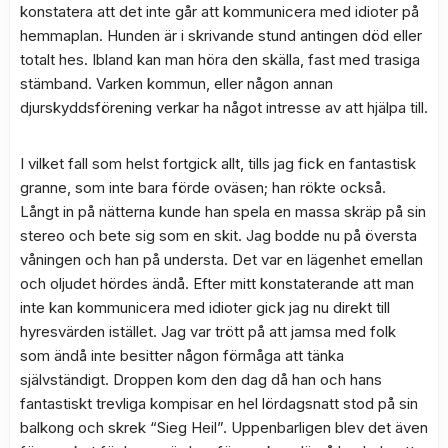
konstatera att det inte går att kommunicera med idioter på
hemmaplan. Hunden är i skrivande stund antingen död eller
totalt hes. Ibland kan man höra den skälla, fast med trasiga
stämband. Varken kommun, eller någon annan
djurskyddsförening verkar ha något intresse av att hjälpa till.
I vilket fall som helst fortgick allt, tills jag fick en fantastisk
granne, som inte bara förde oväsen; han rökte också.
Långt in på nätterna kunde han spela en massa skräp på sin
stereo och bete sig som en skit. Jag bodde nu på översta
våningen och han på understa. Det var en lägenhet emellan
och oljudet hördes ändå. Efter mitt konstaterande att man
inte kan kommunicera med idioter gick jag nu direkt till
hyresvärden istället. Jag var trött på att jamsa med folk
som ändå inte besitter någon förmåga att tänka
självständigt. Droppen kom den dag då han och hans
fantastiskt trevliga kompisar en hel lördagsnatt stod på sin
balkong och skrek “Sieg Heil”. Uppenbarligen blev det även