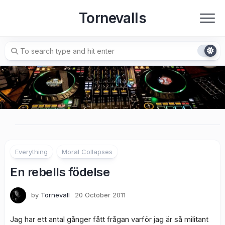
Skip
Tornevalls
to
content
Everything
Moral Collapses
En rebells födelse
by
Tornevall
20 October 2011
Jag har ett antal gånger fått frågan varför jag är så militant