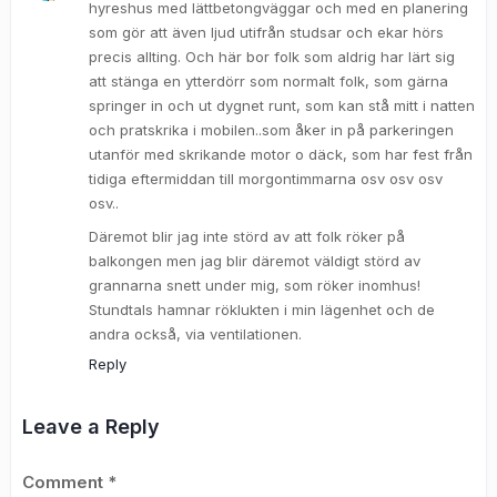
hyreshus med lättbetongväggar och med en planering
som gör att även ljud utifrån studsar och ekar hörs
precis allting. Och här bor folk som aldrig har lärt sig
att stänga en ytterdörr som normalt folk, som gärna
springer in och ut dygnet runt, som kan stå mitt i natten
och pratskrika i mobilen..som åker in på parkeringen
utanför med skrikande motor o däck, som har fest från
tidiga eftermiddan till morgontimmarna osv osv osv
osv..
Däremot blir jag inte störd av att folk röker på
balkongen men jag blir däremot väldigt störd av
grannarna snett under mig, som röker inomhus!
Stundtals hamnar röklukten i min lägenhet och de
andra också, via ventilationen.
Reply
Leave a Reply
Comment
*