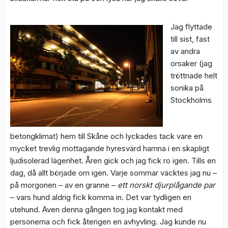
Jag flyttade
till sist, fast
av andra
orsaker (jag
tröttnade helt
sonika på
Stockholms
betongklimat) hem till Skåne och lyckades tack vare en
mycket trevlig mottagande hyresvärd hamna i en skapligt
ljudisolerad lägenhet. Åren gick och jag fick ro igen. Tills en
dag, då allt började om igen. Varje sommar väcktes jag nu –
på morgonen – av en granne –
ett norskt djurplågande par
– vars hund aldrig fick komma in. Det var tydligen en
utehund. Även denna gången tog jag kontakt med
personerna och fick återigen en avhyvling. Jag kunde nu