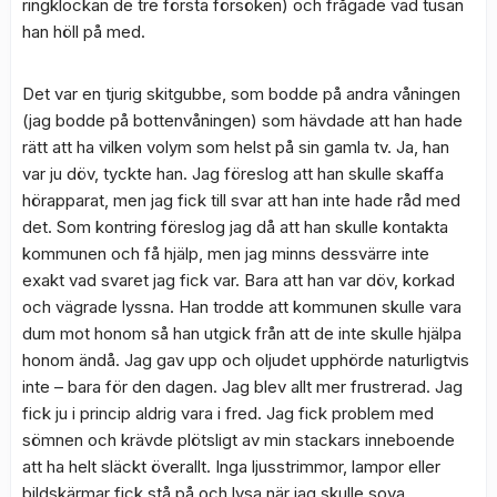
ringklockan de tre första försöken) och frågade vad tusan
han höll på med.
Det var en tjurig skitgubbe, som bodde på andra våningen
(jag bodde på bottenvåningen) som hävdade att han hade
rätt att ha vilken volym som helst på sin gamla tv. Ja, han
var ju döv, tyckte han. Jag föreslog att han skulle skaffa
hörapparat, men jag fick till svar att han inte hade råd med
det. Som kontring föreslog jag då att han skulle kontakta
kommunen och få hjälp, men jag minns dessvärre inte
exakt vad svaret jag fick var. Bara att han var döv, korkad
och vägrade lyssna. Han trodde att kommunen skulle vara
dum mot honom så han utgick från att de inte skulle hjälpa
honom ändå. Jag gav upp och oljudet upphörde naturligtvis
inte – bara för den dagen. Jag blev allt mer frustrerad. Jag
fick ju i princip aldrig vara i fred. Jag fick problem med
sömnen och krävde plötsligt av min stackars inneboende
att ha helt släckt överallt. Inga ljusstrimmor, lampor eller
bildskärmar fick stå på och lysa när jag skulle sova.