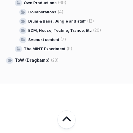
(69)
Own Productions
(4)
Collaborations
(12)
Drum & Bass, Jungle and stuff
(20)
EDM, House, Techno, Trance, Etc
(7)
Svenskt content
(9)
The MINT Experiment
ToW (Dragkamp)
(23)