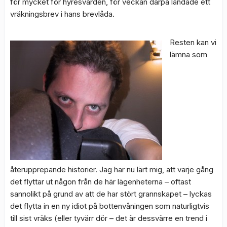
för mycket för hyresvärden, för veckan därpå landade ett
vräkningsbrev i hans brevlåda.
Resten kan vi
lämna som
återupprepande historier. Jag har nu lärt mig, att varje gång
det flyttar ut någon från de här lägenheterna – oftast
sannolikt på grund av att de har stört grannskapet – lyckas
det flytta in en ny idiot på bottenvåningen som naturligtvis
till sist vräks (eller tyvärr dör – det är dessvärre en trend i