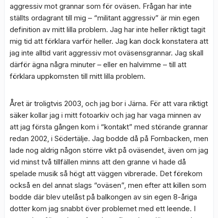
aggressiv mot grannar som för oväsen. Frågan har inte
ställts ordagrant till mig – “militant aggressiv” är min egen
definition av mitt lilla problem. Jag har inte heller riktigt tagit
mig tid att förklara varför heller. Jag kan dock konstatera att
jag inte alltid varit aggressiv mot oväsensgrannar. Jag skall
därför ägna några minuter – eller en halvimme – till att
förklara uppkomsten till mitt lilla problem.
Året är troligtvis 2003, och jag bor i Järna. För att vara riktigt
säker kollar jag i mitt fotoarkiv och jag har vaga minnen av
att jag första gången kom i “kontakt” med störande grannar
redan 2002, i Södertälje. Jag bodde då på Fornbacken, men
lade nog aldrig någon större vikt på oväsendet, även om jag
vid minst två tillfällen minns att den granne vi hade då
spelade musik så högt att väggen vibrerade. Det förekom
också en del annat slags “oväsen”, men efter att killen som
bodde där blev utelåst på balkongen av sin egen 8-åriga
dotter kom jag snabbt över problemet med ett leende. I