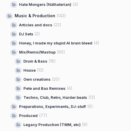
(4)
Hate Mongers (Näthaterian)
Music & Production
(143)
(22)
Articles and docs
(2)
DJ Sets
(4)
Honey, I made my stupid AI brain bleed
(66)
Mix/Remix/Mashup
(18)
Drum & Bass
(13)
House
(20)
Own creations
(4)
Pete and Bas Remixes
(13)
Techno, Club, Retro, Harder beats
(6)
Preparations, Experiments, DJ-stuff
(77)
Produced
(9)
Legacy Production (TMM, etc)