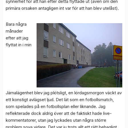
synnerhet för att han efter detta flyttade ut (även om den
primära orsaken antagligen int var för att han blev utelåst).
Bara några
månader
efter att jag
flyttat in i min
Järnalägenhet blev jag plötsligt, en lördagsmorgon väckt av
ett konstigt avlägset ljud. Det lät som en fotbollsmatch,
som spelades på en fotbollsplan eller liknande. Jag
reflekterade dock aldrig över att de faktiskt hade live-
kommentatorer, utan jag lyckades utan några större
problem sova vidare. Det var ju trots allt ett rätt behagligt