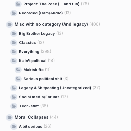
(76)
Project: The Pose (… and fun)
(13)
Recorded (Cam/Audio)
Misc with no category (And legacy)
(406)
(13)
Big Brother Legacy
(12)
Classics
(398)
Everything
(18)
It ain't political
(11)
Maktskifte
(3)
Serious political shit
(27)
Legacy & Shitposting (Uncategorized)
(17)
Social media/Forums
(36)
Tech-stuff
Moral Collapses
(44)
(26)
A bit serious