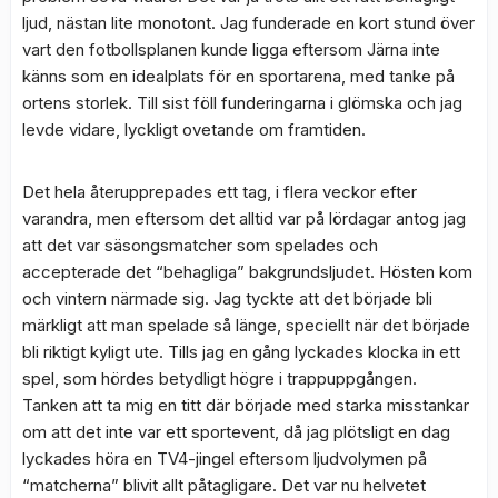
ljud, nästan lite monotont. Jag funderade en kort stund över
vart den fotbollsplanen kunde ligga eftersom Järna inte
känns som en idealplats för en sportarena, med tanke på
ortens storlek. Till sist föll funderingarna i glömska och jag
levde vidare, lyckligt ovetande om framtiden.
Det hela återupprepades ett tag, i flera veckor efter
varandra, men eftersom det alltid var på lördagar antog jag
att det var säsongsmatcher som spelades och
accepterade det “behagliga” bakgrundsljudet. Hösten kom
och vintern närmade sig. Jag tyckte att det började bli
märkligt att man spelade så länge, speciellt när det började
bli riktigt kyligt ute. Tills jag en gång lyckades klocka in ett
spel, som hördes betydligt högre i trappuppgången.
Tanken att ta mig en titt där började med starka misstankar
om att det inte var ett sportevent, då jag plötsligt en dag
lyckades höra en TV4-jingel eftersom ljudvolymen på
“matcherna” blivit allt påtagligare. Det var nu helvetet